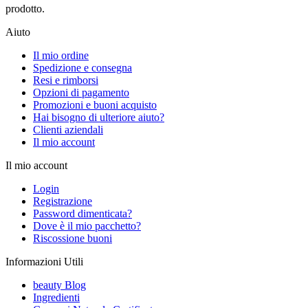
prodotto.
Aiuto
Il mio ordine
Spedizione e consegna
Resi e rimborsi
Opzioni di pagamento
Promozioni e buoni acquisto
Hai bisogno di ulteriore aiuto?
Clienti aziendali
Il mio account
Il mio account
Login
Registrazione
Password dimenticata?
Dove è il mio pacchetto?
Riscossione buoni
Informazioni Utili
beauty Blog
Ingredienti