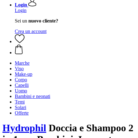
Login
Login
Sei un
nuovo cliente?
Crea un account
Marche
Viso
Make-up
Corpo
Capelli
Uomo
Bambini e neonati
Temi
Solari
Offerte
Hydrophil
Doccia e Shampoo 2