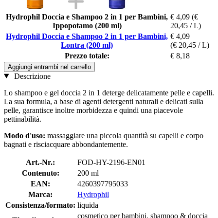
Hydrophil Doccia e Shampoo 2 in 1 per Bambini,
€ 4,09
(€
Ippopotamo (200 ml)
20,45 / L)
Hydrophil Doccia e Shampoo 2 in 1 per Bambini,
€ 4,09
Lontra (200 ml)
(€ 20,45 / L)
Prezzo totale:
€ 8,18
Aggiungi entrambi nel carrello
Descrizione
Lo shampoo e gel doccia 2 in 1 deterge delicatamente pelle e capelli.
La sua formula, a base di agenti detergenti naturali e delicati sulla
pelle, garantisce inoltre morbidezza e quindi una piacevole
pettinabilità.
Modo d'uso:
massaggiare una piccola quantità su capelli e corpo
bagnati e risciacquare abbondantemente.
Art.-Nr.:
FOD-HY-2196-EN01
Contenuto:
200 ml
EAN:
4260397795033
Marca:
Hydrophil
Consistenza/formato:
liquida
cosmetico per bambini, shampoo & doccia