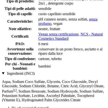
Tipo di prodotto:
2in1 , detergente corpo
Tipi di pelle adatti:
sensibile
Tipo di capelli:
cuoio capelluto sensibile
pH cutaneo neutro, senza solfati,
senza
Caratteristiche:
profumo
, vegan
Note olfattive:
neutre, fruttate
Vegan senza certificazione
,
NCS - Natural
Certificati:
Cosmetics Standard
PAO:
6 mesi
Avvertenze sulla
conservare in un posto fresco, asciutto e al
conservazione:
riparo dalla luce
Tipo di confezione:
cartone, tubetto
Per chi - Neonati e
bambini
bambini:
Ingredienti (INCI)
Aqua, Sodium Coco­ Sulfate, Glycerin, Coco Glucoside, Decyl
Glucoside, Sodium Chloride, Betaine, Citric Acid, Glyceryl Oleate,
[1]
Parfum
, Sodium Benzoate, Sodium Hydroxyde, Sodium Sulfate,
Potassium Sorbate, Lecithin, Ascorbyl Palmitate, Tocopherol
(Vitamin E), Hydrogenated Palm Glycerides Citrate