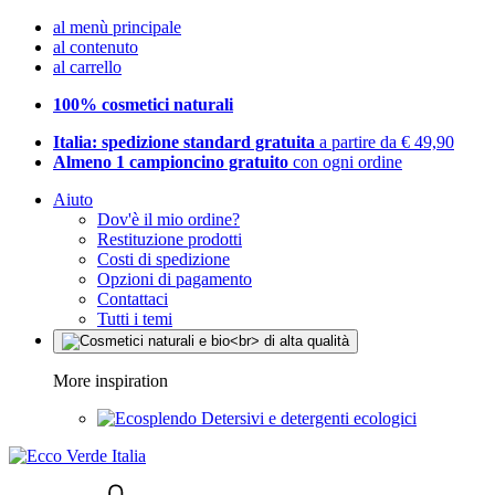
al menù principale
al contenuto
al carrello
100% cosmetici naturali
Italia: spedizione standard gratuita
a partire da € 49,90
Almeno 1 campioncino gratuito
con ogni ordine
Aiuto
Dov'è il mio ordine?
Restituzione prodotti
Costi di spedizione
Opzioni di pagamento
Contattaci
Tutti i temi
More inspiration
Detersivi e detergenti ecologici