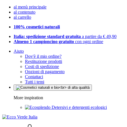
al menù principale
al contenuto
al carrello
100% cosmetici naturali
Italia: spedizione standard gratuita
a partire da € 49,90
Almeno 1 campioncino gratuito
con ogni ordine
Aiuto
Dov'è il mio ordine?
Restituzione prodotti
Costi di spedizione
Opzioni di pagamento
Contattaci
Tutti i temi
More inspiration
Detersivi e detergenti ecologici