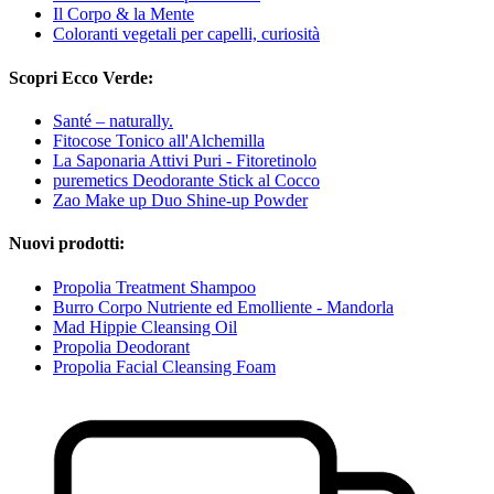
Il Corpo & la Mente
Coloranti vegetali per capelli, curiosità
Scopri Ecco Verde:
Santé – naturally.
Fitocose Tonico all'Alchemilla
La Saponaria Attivi Puri - Fitoretinolo
puremetics Deodorante Stick al Cocco
Zao Make up Duo Shine-up Powder
Nuovi prodotti:
Propolia Treatment Shampoo
Burro Corpo Nutriente ed Emolliente - Mandorla
Mad Hippie Cleansing Oil
Propolia Deodorant
Propolia Facial Cleansing Foam