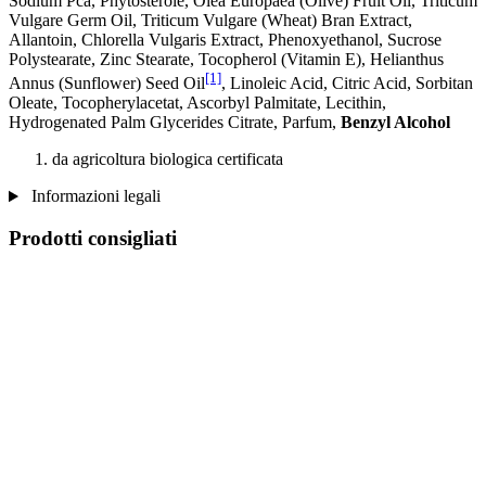
Sodium Pca, Phytosterole, Olea Europaea (Olive) Fruit Oil, Triticum
Vulgare Germ Oil, Triticum Vulgare (Wheat) Bran Extract,
Allantoin, Chlorella Vulgaris Extract, Phenoxyethanol, Sucrose
Polystearate, Zinc Stearate, Tocopherol (Vitamin E), Helianthus
[1]
Annus (Sunflower) Seed Oil
, Linoleic Acid, Citric Acid, Sorbitan
Oleate, Tocopherylacetat, Ascorbyl Palmitate, Lecithin,
Hydrogenated Palm Glycerides Citrate, Parfum,
Benzyl Alcohol
da agricoltura biologica certificata
Informazioni legali
Prodotti consigliati