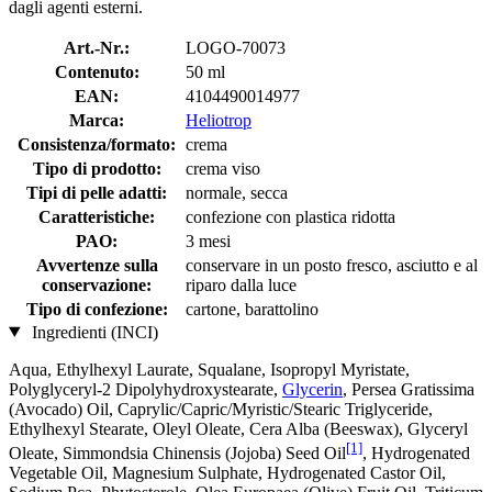
dagli agenti esterni.
Art.-Nr.:
LOGO-70073
Contenuto:
50 ml
EAN:
4104490014977
Marca:
Heliotrop
Consistenza/formato:
crema
Tipo di prodotto:
crema viso
Tipi di pelle adatti:
normale, secca
Caratteristiche:
confezione con plastica ridotta
PAO:
3 mesi
Avvertenze sulla
conservare in un posto fresco, asciutto e al
conservazione:
riparo dalla luce
Tipo di confezione:
cartone, barattolino
Ingredienti (INCI)
Aqua, Ethylhexyl Laurate, Squalane, Isopropyl Myristate,
Polyglyceryl-2 Dipolyhydroxystearate,
Glycerin
, Persea Gratissima
(Avocado) Oil, Caprylic/Capric/Myristic/Stearic Triglyceride,
Ethylhexyl Stearate, Oleyl Oleate, Cera Alba (Beeswax), Glyceryl
[1]
Oleate, Simmondsia Chinensis (Jojoba) Seed Oil
, Hydrogenated
Vegetable Oil, Magnesium Sulphate, Hydrogenated Castor Oil,