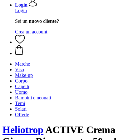
Login
Login
Sei un
nuovo cliente?
Crea un account
Marche
Viso
Make-up
Corpo
Capelli
Uomo
Bambini e neonati
Temi
Solari
Offerte
Heliotrop
ACTIVE Crema