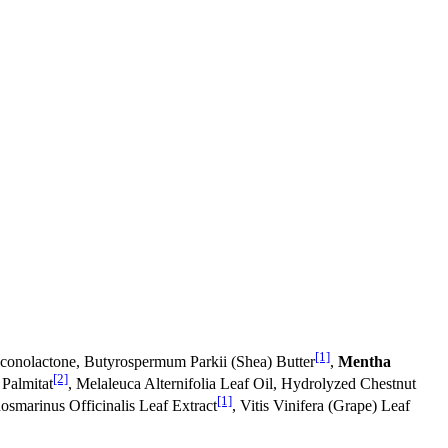
[1]
uconolactone, Butyrospermum Parkii (Shea) Butter
,
Mentha
[2]
Palmitat
, Melaleuca Alternifolia Leaf Oil, Hydrolyzed Chestnut
[1]
Rosmarinus Officinalis Leaf Extract
, Vitis Vinifera (Grape) Leaf