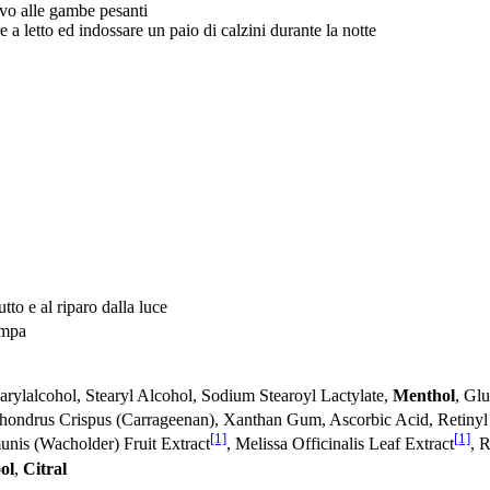
evo alle gambe pesanti
e a letto ed indossare un paio di calzini durante la notte
tto e al riparo dalla luce
ompa
earylalcohol, Stearyl Alcohol, Sodium Stearoyl Lactylate,
Menthol
, Gl
Chondrus Crispus (Carrageenan), Xanthan Gum, Ascorbic Acid, Retinyl 
[1]
[1]
nis (Wacholder) Fruit Extract
, Melissa Officinalis Leaf Extract
, 
ol
,
Citral