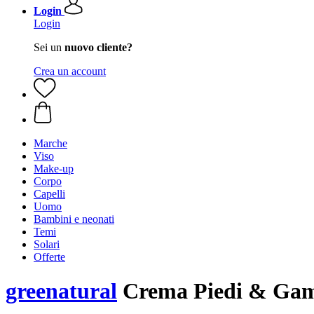
Login
Login
Sei un
nuovo cliente?
Crea un account
Marche
Viso
Make-up
Corpo
Capelli
Uomo
Bambini e neonati
Temi
Solari
Offerte
greenatural
Crema Piedi & Gam