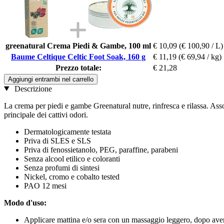
greenatural Crema Piedi & Gambe, 100 ml
€ 10,09
(€ 100,90 / L)
Baume Celtique Celtic Foot Soak, 160 g
€ 11,19
(€ 69,94 / kg)
Prezzo totale:
€ 21,28
Aggiungi entrambi nel carrello
Descrizione
La crema per piedi e gambe Greenatural nutre, rinfresca e rilassa. Assor
principale dei cattivi odori.
Dermatologicamente testata
Priva di SLES e SLS
Priva di fenossietanolo, PEG, paraffine, parabeni
Senza alcool etilico e coloranti
Senza profumi di sintesi
Nickel, cromo e cobalto tested
PAO 12 mesi
Modo d'uso:
Applicare mattina e/o sera con un massaggio leggero, dopo aver