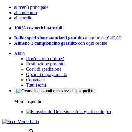
al menù principale
al contenuto
al carrello
100% cosmetici naturali
Italia: spedizione standard gratuita
a partire da € 49,90
Almeno 1 campioncino gratuito
con ogni ordine
Aiuto
Dov'è il mio ordine?
Restituzione prodotti
Costi di spedizione
Opzioni di pagamento
Contattaci
Tutti i temi
More inspiration
Detersivi e detergenti ecologici