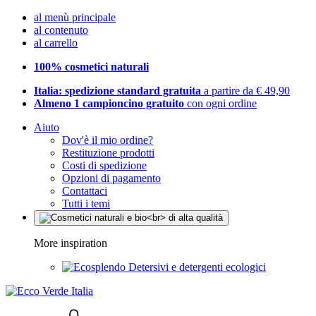
al menù principale
al contenuto
al carrello
100% cosmetici naturali
Italia: spedizione standard gratuita
a partire da € 49,90
Almeno 1 campioncino gratuito
con ogni ordine
Aiuto
Dov'è il mio ordine?
Restituzione prodotti
Costi di spedizione
Opzioni di pagamento
Contattaci
Tutti i temi
More inspiration
Detersivi e detergenti ecologici