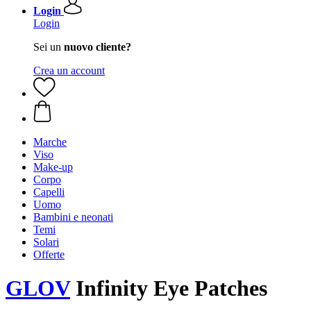
Login
Login
Sei un
nuovo cliente?
Crea un account
Marche
Viso
Make-up
Corpo
Capelli
Uomo
Bambini e neonati
Temi
Solari
Offerte
GLOV
Infinity Eye Patches