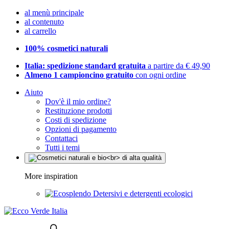
al menù principale
al contenuto
al carrello
100% cosmetici naturali
Italia: spedizione standard gratuita
a partire da € 49,90
Almeno 1 campioncino gratuito
con ogni ordine
Aiuto
Dov'è il mio ordine?
Restituzione prodotti
Costi di spedizione
Opzioni di pagamento
Contattaci
Tutti i temi
More inspiration
Detersivi e detergenti ecologici