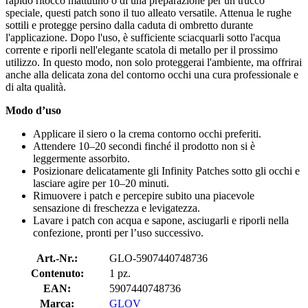
rapido ritocco mattutino o di una preparazione per un trucco
speciale, questi patch sono il tuo alleato versatile. Attenua le rughe
sottili e protegge persino dalla caduta di ombretto durante
l'applicazione. Dopo l'uso, è sufficiente sciacquarli sotto l'acqua
corrente e riporli nell'elegante scatola di metallo per il prossimo
utilizzo. In questo modo, non solo proteggerai l'ambiente, ma offrirai
anche alla delicata zona del contorno occhi una cura professionale e
di alta qualità.
Modo d’uso
Applicare il siero o la crema contorno occhi preferiti.
Attendere 10–20 secondi finché il prodotto non si è
leggermente assorbito.
Posizionare delicatamente gli Infinity Patches sotto gli occhi e
lasciare agire per 10–20 minuti.
Rimuovere i patch e percepire subito una piacevole
sensazione di freschezza e levigatezza.
Lavare i patch con acqua e sapone, asciugarli e riporli nella
confezione, pronti per l’uso successivo.
Art.-Nr.:
GLO-5907440748736
Contenuto:
1 pz.
EAN:
5907440748736
Marca:
GLOV