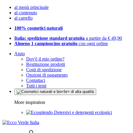
al menù principale
al contenuto
al carrello
100% cosmetici naturali
Italia: spedizione standard gratuita
a partire da € 49,90
Almeno 1 campioncino gratuito
con ogni ordine
Aiuto
Dov'è il mio ordine?
Restituzione prodotti
Costi di spedizione
Opzioni di pagamento
Contattaci
Tutti i temi
More inspiration
Detersivi e detergenti ecologici