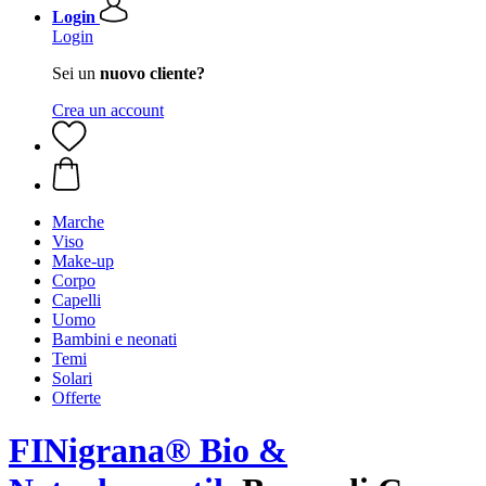
Login
Login
Sei un
nuovo cliente?
Crea un account
Marche
Viso
Make-up
Corpo
Capelli
Uomo
Bambini e neonati
Temi
Solari
Offerte
FINigrana® Bio &