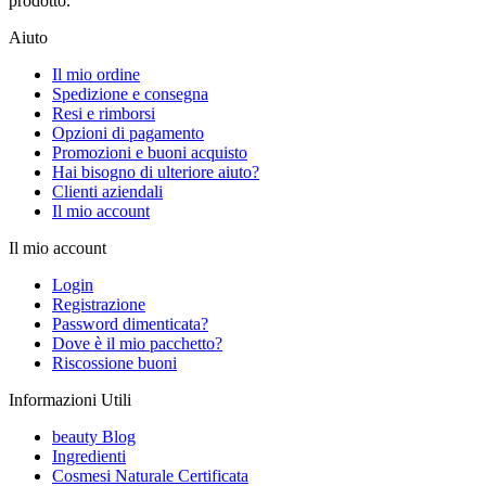
prodotto.
Aiuto
Il mio ordine
Spedizione e consegna
Resi e rimborsi
Opzioni di pagamento
Promozioni e buoni acquisto
Hai bisogno di ulteriore aiuto?
Clienti aziendali
Il mio account
Il mio account
Login
Registrazione
Password dimenticata?
Dove è il mio pacchetto?
Riscossione buoni
Informazioni Utili
beauty Blog
Ingredienti
Cosmesi Naturale Certificata