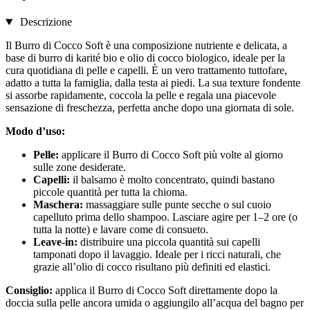
Descrizione
Il Burro di Cocco Soft è una composizione nutriente e delicata, a
base di burro di karité bio e olio di cocco biologico, ideale per la
cura quotidiana di pelle e capelli. È un vero trattamento tuttofare,
adatto a tutta la famiglia, dalla testa ai piedi. La sua texture fondente
si assorbe rapidamente, coccola la pelle e regala una piacevole
sensazione di freschezza, perfetta anche dopo una giornata di sole.
Modo d’uso:
Pelle:
applicare il Burro di Cocco Soft più volte al giorno
sulle zone desiderate.
Capelli:
il balsamo è molto concentrato, quindi bastano
piccole quantità per tutta la chioma.
Maschera:
massaggiare sulle punte secche o sul cuoio
capelluto prima dello shampoo. Lasciare agire per 1–2 ore (o
tutta la notte) e lavare come di consueto.
Leave-in:
distribuire una piccola quantità sui capelli
tamponati dopo il lavaggio. Ideale per i ricci naturali, che
grazie all’olio di cocco risultano più definiti ed elastici.
Consiglio:
applica il Burro di Cocco Soft direttamente dopo la
doccia sulla pelle ancora umida o aggiungilo all’acqua del bagno per