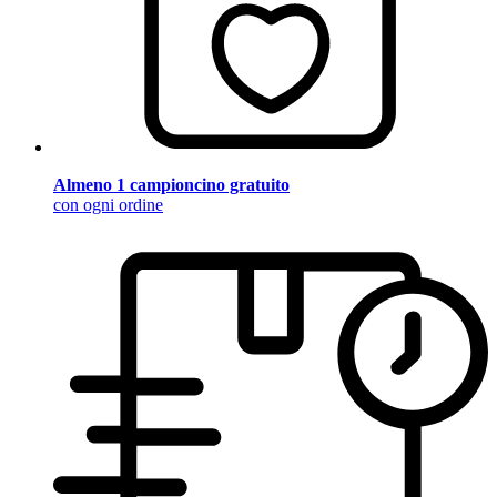
Almeno 1 campioncino gratuito
con ogni ordine