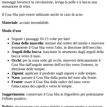
massaggi favorisce la circolazione, leviga la pelle e ti lascia una
sensazione di relax.
Il Gua Sha può essere utilizzato anche in caso di acne.
Materiale
: acciaio inossidabile.
Modo d'uso
Seguire i passaggi 10-15 volte per lato!
Zona della mascella
: iniziare dal centro del mento e muovere
lentamente il Gua Sha verso l'alto, in direzione dell'orecchio.
Angoli della bocca
: trascinare lo strumento dagli angoli della
bocca verso il naso.
Occhi
: per la zona sotto gli occhi, muovere delicatamente il
Gua Sha dall'angolo interno dell'occhio verso l'esterno, in
direzione delle tempie.
Zigomi
: applicare il prodotto sugli zigomi e sulle tempie.
Naso
: passare il Gua Sha dalla punta del naso alla fronte.
Fronte
: usare il Gua Sha dalla radice del naso verso
l'attaccatura dei capelli e verso le tempie.
Suggerimento
: conservare il Gua Sha in frigorifero per potenziarne
l'effetto positivo.
Pulizia
: risciacquare con acqua tiepida e sapone neutro e asciugare