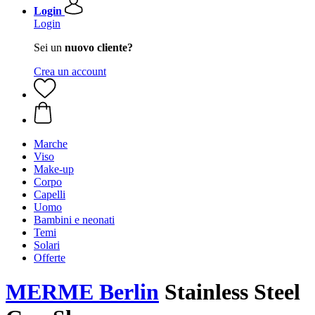
Login
Login
Sei un
nuovo cliente?
Crea un account
Marche
Viso
Make-up
Corpo
Capelli
Uomo
Bambini e neonati
Temi
Solari
Offerte
MERME Berlin
Stainless Steel