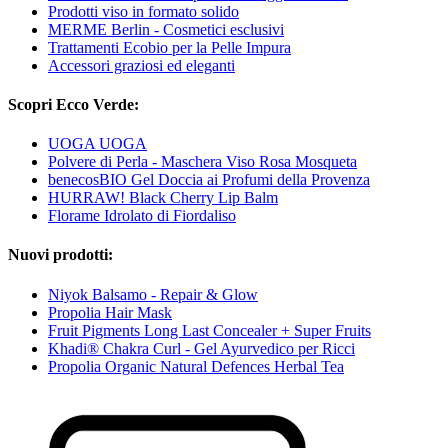
Prodotti viso in formato solido
MERME Berlin - Cosmetici esclusivi
Trattamenti Ecobio per la Pelle Impura
Accessori graziosi ed eleganti
Scopri Ecco Verde:
UOGA UOGA
Polvere di Perla - Maschera Viso Rosa Mosqueta
benecosBIO Gel Doccia ai Profumi della Provenza
HURRAW! Black Cherry Lip Balm
Florame Idrolato di Fiordaliso
Nuovi prodotti:
Niyok Balsamo - Repair & Glow
Propolia Hair Mask
Fruit Pigments Long Last Concealer + Super Fruits
Khadi® Chakra Curl - Gel Ayurvedico per Ricci
Propolia Organic Natural Defences Herbal Tea