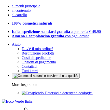
al menù principale
al contenuto
al carrello
100% cosmetici naturali
Italia: spedizione standard gratuita
a partire da € 49,90
Almeno 1 campioncino gratuito
con ogni ordine
Aiuto
Dov'è il mio ordine?
Restituzione prodotti
Costi di spedizione
Opzioni di pagamento
Contattaci
Tutti i temi
More inspiration
Detersivi e detergenti ecologici