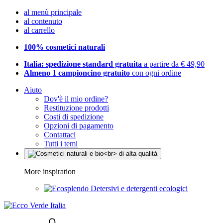
al menù principale
al contenuto
al carrello
100% cosmetici naturali
Italia: spedizione standard gratuita
a partire da € 49,90
Almeno 1 campioncino gratuito
con ogni ordine
Aiuto
Dov'è il mio ordine?
Restituzione prodotti
Costi di spedizione
Opzioni di pagamento
Contattaci
Tutti i temi
More inspiration
Detersivi e detergenti ecologici