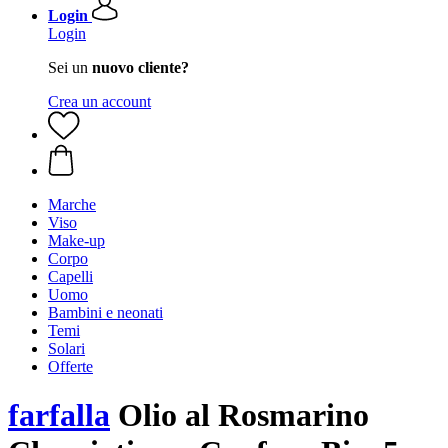
Login
Login
Sei un
nuovo cliente?
Crea un account
Marche
Viso
Make-up
Corpo
Capelli
Uomo
Bambini e neonati
Temi
Solari
Offerte
farfalla
Olio al Rosmarino