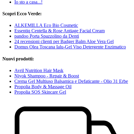
Io sto a casa...!
Scopri Ecco Verde:
ALKEMILLA Eco Bio Cosmetic
Essentiq Centella & Rose Antiage Facial Cream
pandoo Porta Spazzolino da Denti
24 recensioni clienti per Badger Balm Aloe Vera Gel
Domus Olea Toscana Ialu-Gel Viso Detergente Enzimatico
Nuovi prodotti:
Avril Nutrition Hair Mask
Niyok Shampoo - Repair & Boost
Crema Gel Multiuso Balsamica e Defaticante - Olio 31 Erbe
Propolia Body & Massage Oil
Propolia SOS Skincare Gel