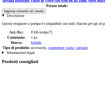
farfalla Botticino Vuoto in Vetro con Roll on da 10ml, vetro mar
Prezzo totale:
Aggiungi entrambi nel carrello
Descrizione
Questo erogatore a pompa è compatibile con tutti i flaconi per gli oli p
Art.-Nr.:
FAR-leolpu75
Contenuto:
1 pz.
Marca:
farfalla
Tipo di prodotto:
accessorio,
contenitore vuoto / utensile
Informazioni legali
Prodotti consigliati