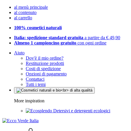
al menù principale
al contenuto
al carrello
100% cosmetici naturali
Italia: spedizione standard gratuita
a partire da € 49,90
Almeno 1 campioncino gratuito
con ogni ordine
Aiuto
Dov'è il mio ordine?
Restituzione prodotti
Costi di spedizione
Opzioni di pagamento
Contattaci
Tutti i temi
More inspiration
Detersivi e detergenti ecologici