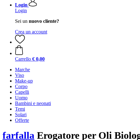
Login
Login
Sei un
nuovo cliente?
Crea un account
Carrello
€ 0,00
Marche
Viso
Make-up
Corpo
Capelli
Uomo
Bambini e neonati
Temi
Solari
Offerte
farfalla
Erogatore per Oli Biolog