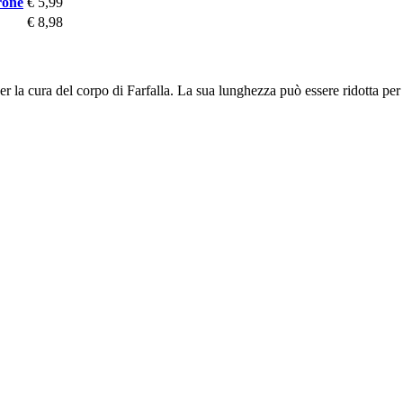
rone
€ 5,99
€ 8,98
er la cura del corpo di Farfalla. La sua lunghezza può essere ridotta per 