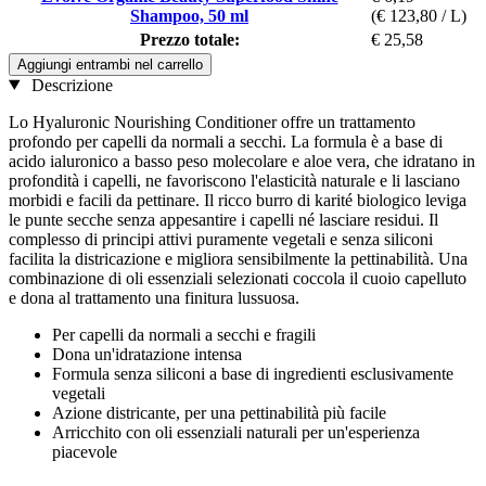
Shampoo, 50 ml
(€ 123,80 / L)
Prezzo totale:
€ 25,58
Aggiungi entrambi nel carrello
Descrizione
Lo Hyaluronic Nourishing Conditioner offre un trattamento
profondo per capelli da normali a secchi. La formula è a base di
acido ialuronico a basso peso molecolare e aloe vera, che idratano in
profondità i capelli, ne favoriscono l'elasticità naturale e li lasciano
morbidi e facili da pettinare. Il ricco burro di karité biologico leviga
le punte secche senza appesantire i capelli né lasciare residui. Il
complesso di principi attivi puramente vegetali e senza siliconi
facilita la districazione e migliora sensibilmente la pettinabilità. Una
combinazione di oli essenziali selezionati coccola il cuoio capelluto
e dona al trattamento una finitura lussuosa.
Per capelli da normali a secchi e fragili
Dona un'idratazione intensa
Formula senza siliconi a base di ingredienti esclusivamente
vegetali
Azione districante, per una pettinabilità più facile
Arricchito con oli essenziali naturali per un'esperienza
piacevole