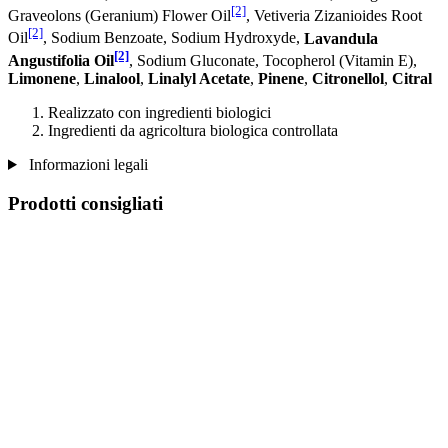
[2]
Graveolons (Geranium) Flower Oil
, Vetiveria Zizanioides Root
[2]
Oil
, Sodium Benzoate, Sodium Hydroxyde,
Lavandula
[2]
Angustifolia Oil
, Sodium Gluconate, Tocopherol (Vitamin E),
Limonene
,
Linalool
,
Linalyl Acetate
,
Pinene
,
Citronellol
,
Citral
Realizzato con ingredienti biologici
Ingredienti da agricoltura biologica controllata
Informazioni legali
Prodotti consigliati