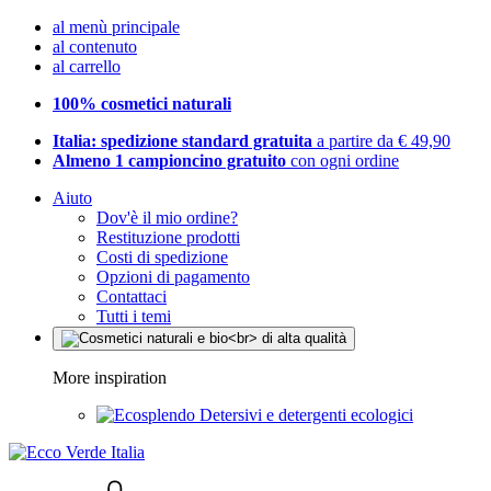
al menù principale
al contenuto
al carrello
100% cosmetici naturali
Italia: spedizione standard gratuita
a partire da € 49,90
Almeno 1 campioncino gratuito
con ogni ordine
Aiuto
Dov'è il mio ordine?
Restituzione prodotti
Costi di spedizione
Opzioni di pagamento
Contattaci
Tutti i temi
More inspiration
Detersivi e detergenti ecologici