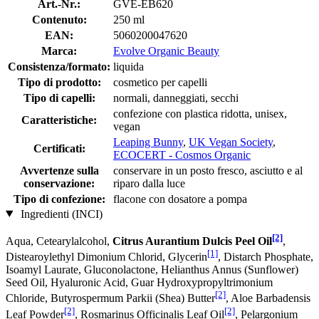
Art.-Nr.:
GVE-EB620
Contenuto:
250 ml
EAN:
5060200047620
Marca:
Evolve Organic Beauty
Consistenza/formato:
liquida
Tipo di prodotto:
cosmetico per capelli
Tipo di capelli:
normali, danneggiati, secchi
confezione con plastica ridotta, unisex,
Caratteristiche:
vegan
Leaping Bunny
,
UK Vegan Society
,
Certificati:
ECOCERT - Cosmos Organic
Avvertenze sulla
conservare in un posto fresco, asciutto e al
conservazione:
riparo dalla luce
Tipo di confezione:
flacone con dosatore a pompa
Ingredienti (INCI)
[2]
Aqua, Cetearylalcohol,
Citrus Aurantium Dulcis Peel Oil
,
[1]
Distearoylethyl Dimonium Chlorid, Glycerin
, Distarch Phosphate,
Isoamyl Laurate, Gluconolactone, Helianthus Annus (Sunflower)
Seed Oil, Hyaluronic Acid, Guar Hydroxypropyltrimonium
[2]
Chloride, Butyrospermum Parkii (Shea) Butter
, Aloe Barbadensis
[2]
[2]
Leaf Powder
, Rosmarinus Officinalis Leaf Oil
, Pelargonium