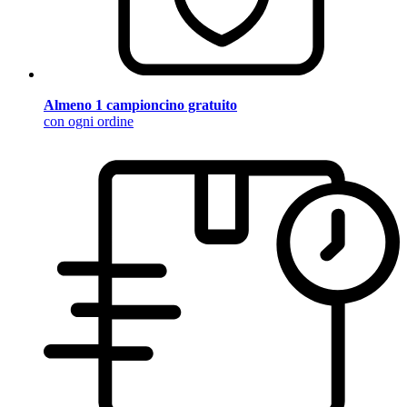
Almeno 1 campioncino gratuito
con ogni ordine