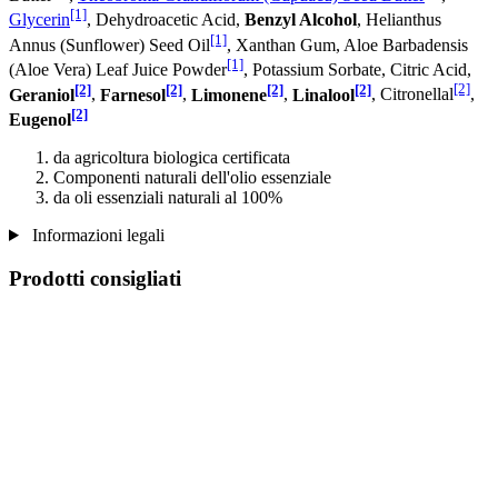
[1]
Glycerin
, Dehydroacetic Acid,
Benzyl Alcohol
, Helianthus
[1]
Annus (Sunflower) Seed Oil
, Xanthan Gum, Aloe Barbadensis
[1]
(Aloe Vera) Leaf Juice Powder
, Potassium Sorbate, Citric Acid,
[2]
[2]
[2]
[2]
[2]
Geraniol
,
Farnesol
,
Limonene
,
Linalool
, Citronellal
,
[2]
Eugenol
da agricoltura biologica certificata
Componenti naturali dell'olio essenziale
da oli essenziali naturali al 100%
Informazioni legali
Prodotti consigliati