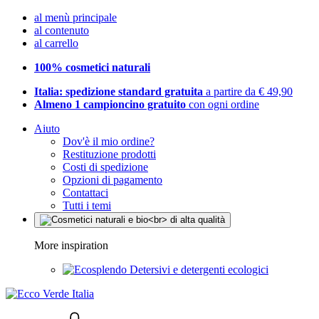
al menù principale
al contenuto
al carrello
100% cosmetici naturali
Italia: spedizione standard gratuita
a partire da € 49,90
Almeno 1 campioncino gratuito
con ogni ordine
Aiuto
Dov'è il mio ordine?
Restituzione prodotti
Costi di spedizione
Opzioni di pagamento
Contattaci
Tutti i temi
More inspiration
Detersivi e detergenti ecologici