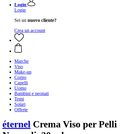
Login
Login
Sei un
nuovo cliente?
Crea un account
Marche
Viso
Make-up
Corpo
Capelli
Uomo
Bambini e neonati
Temi
Solari
Offerte
éternel
Crema Viso per Pelli