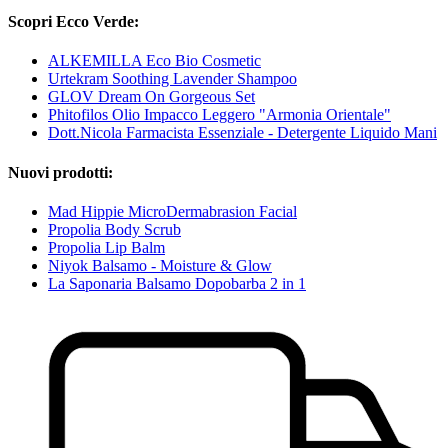
Scopri Ecco Verde:
ALKEMILLA Eco Bio Cosmetic
Urtekram Soothing Lavender Shampoo
GLOV Dream On Gorgeous Set
Phitofilos Olio Impacco Leggero "Armonia Orientale"
Dott.Nicola Farmacista Essenziale - Detergente Liquido Mani
Nuovi prodotti:
Mad Hippie MicroDermabrasion Facial
Propolia Body Scrub
Propolia Lip Balm
Niyok Balsamo - Moisture & Glow
La Saponaria Balsamo Dopobarba 2 in 1