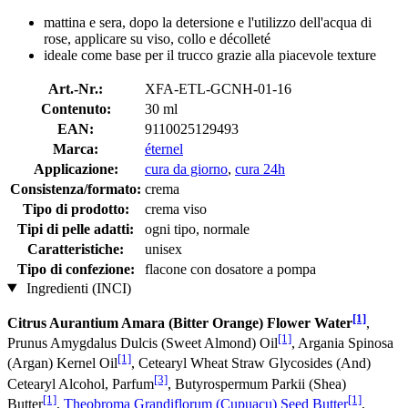
mattina e sera, dopo la detersione e l'utilizzo dell'acqua di
rose, applicare su viso, collo e décolleté
ideale come base per il trucco grazie alla piacevole texture
Art.-Nr.:
XFA-ETL-GCNH-01-16
Contenuto:
30 ml
EAN:
9110025129493
Marca:
éternel
Applicazione:
cura da giorno
,
cura 24h
Consistenza/formato:
crema
Tipo di prodotto:
crema viso
Tipi di pelle adatti:
ogni tipo, normale
Caratteristiche:
unisex
Tipo di confezione:
flacone con dosatore a pompa
Ingredienti (INCI)
[1]
Citrus Aurantium Amara (Bitter Orange) Flower Water
,
[1]
Prunus Amygdalus Dulcis (Sweet Almond) Oil
, Argania Spinosa
[1]
(Argan) Kernel Oil
, Cetearyl Wheat Straw Glycosides (And)
[3]
Cetearyl Alcohol, Parfum
, Butyrospermum Parkii (Shea)
[1]
[1]
Butter
,
Theobroma Grandiflorum (Cupuacu) Seed Butter
,