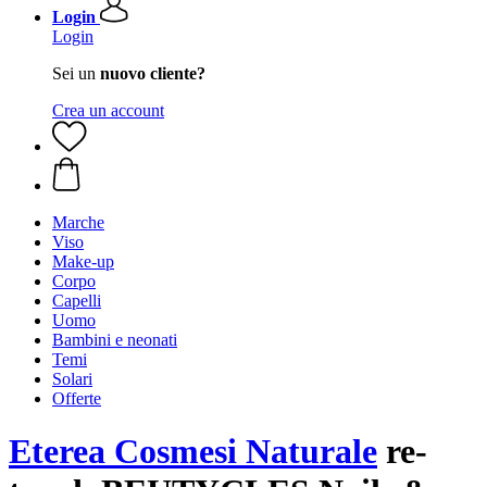
Login
Login
Sei un
nuovo cliente?
Crea un account
Marche
Viso
Make-up
Corpo
Capelli
Uomo
Bambini e neonati
Temi
Solari
Offerte
Eterea Cosmesi Naturale
re-