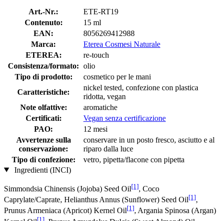
Art.-Nr.:
ETE-RT19
Contenuto:
15 ml
EAN:
8056269412988
Marca:
Eterea Cosmesi Naturale
ETEREA:
re-touch
Consistenza/formato:
olio
Tipo di prodotto:
cosmetico per le mani
nickel tested, confezione con plastica
Caratteristiche:
ridotta, vegan
Note olfattive:
aromatiche
Certificati:
Vegan senza certificazione
PAO:
12 mesi
Avvertenze sulla
conservare in un posto fresco, asciutto e al
conservazione:
riparo dalla luce
Tipo di confezione:
vetro, pipetta/flacone con pipetta
Ingredienti (INCI)
[1]
Simmondsia Chinensis (Jojoba) Seed Oil
, Coco
[1]
Caprylate/Caprate, Helianthus Annus (Sunflower) Seed Oil
,
[1]
Prunus Armeniaca (Apricot) Kernel Oil
, Argania Spinosa (Argan)
[1]