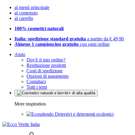
al menù principale
al contenuto
al carrello
100% cosmetici naturali
Italia: spedizione standard gratuita
a partire da € 49,90
Almeno 1 campioncino gratuito
con ogni ordine
Aiuto
Dov'è il mio ordine?
Restituzione prodotti
Costi di spedizione
Opzioni di pagamento
Contattaci
Tutti i temi
More inspiration
Detersivi e detergenti ecologici