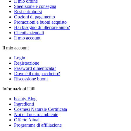
Il mio ordine
Spedizione e consegna
Resi e rimborsi
Opzioni di pagamento
Promozioni e buoni acquisto
Hai bisogno di ulteriore aiuto?
Clienti aziendali
Il mio account
Il mio account
Login
Registrazione
Password dimenticata?
Dove è il mio pacchetto?
Riscossione buoni
Informazioni Utili
beauty Blog
Ingredienti
Cosmesi Naturale Certificata
Noi e il nostro ambiente
Offerte Attuali
Programma di affiliazione