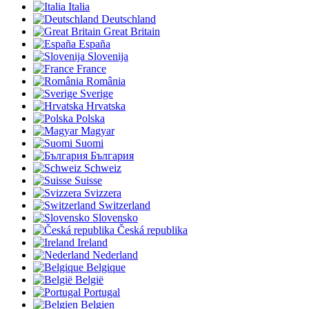
Italia
Deutschland
Great Britain
España
Slovenija
France
România
Sverige
Hrvatska
Polska
Magyar
Suomi
България
Schweiz
Suisse
Svizzera
Switzerland
Slovensko
Česká republika
Ireland
Nederland
Belgique
België
Portugal
Belgien