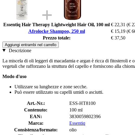
Essentiq Hair Therapy Lightweight Hair Oil, 100 ml
€ 22,31
(€ 2
Afrolocke Shampoo, 250 ml
€ 15,19
(€ 6
Prezzo totale:
€ 37,50
Aggiungi entrambi nel carrello
Descrizione
La miscela di oli leggeri di macadamia e argan è ricca di fitosteroli e off
vegetali che rafforzano la struttura del capello e forniscono alla chioma
Modo d'uso
Utilizzare su lunghezze e zone secche.
Può essere utilizzato su capelli umidi o asciutti.
Art.-Nr.:
ESS-HT8100
Contenuto:
100 ml
EAN:
3830059802396
Marca:
Essentiq
Consistenza/formato:
olio