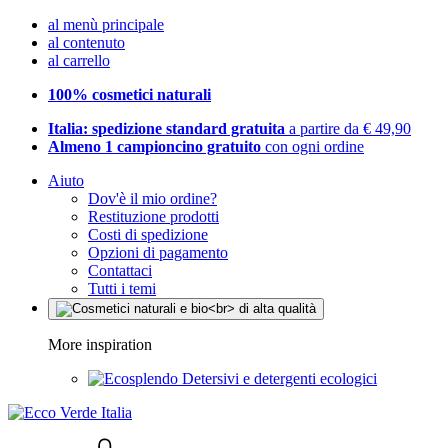
al menù principale
al contenuto
al carrello
100% cosmetici naturali
Italia: spedizione standard gratuita
a partire da € 49,90
Almeno 1 campioncino gratuito
con ogni ordine
Aiuto
Dov'è il mio ordine?
Restituzione prodotti
Costi di spedizione
Opzioni di pagamento
Contattaci
Tutti i temi
More inspiration
Detersivi e detergenti ecologici