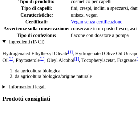
Tipo di prodotto:
cosmetico per capelli
Tipo di capelli:
fini, crespi, inclini a spezzarsi, da
Caratteristiche:
unisex, vegan
Certificati:
Vegan senza certificazione
Avvertenze sulla conservazione:
conservare in un posto fresco, asciu
Tipo di confezione:
flacone con dosatore a pompa
Ingredienti (INCI)
[1]
Hydrogenated Ethylhexyl Olivate
, Hydrogenated Olive Oil Unsapo
[1]
[1]
[1]
[
Oil
, Phytosterole
, Oleyl Alcohol
, Tocopherylacetat, Fragrance
da agricoltura biologica
da agricoltura biologica/origine naturale
Informazioni legali
Prodotti consigliati