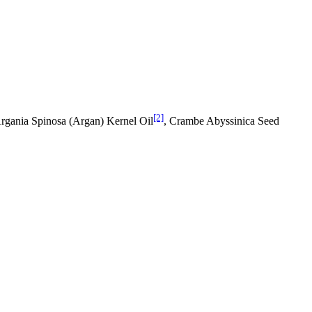
[2]
Argania Spinosa (Argan) Kernel Oil
, Crambe Abyssinica Seed