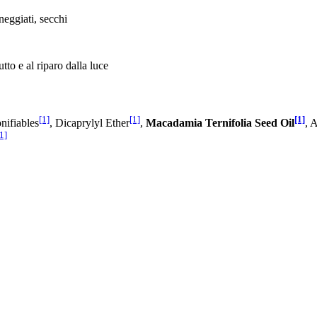
nneggiati, secchi
tto e al riparo dalla luce
[1]
[1]
[1]
nifiables
, Dicaprylyl Ether
,
Macadamia Ternifolia Seed Oil
, 
1]