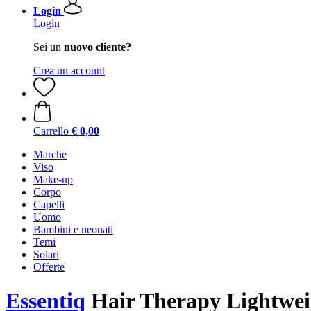
Login
Login
Sei un
nuovo cliente?
Crea un account
Carrello
€ 0,00
Marche
Viso
Make-up
Corpo
Capelli
Uomo
Bambini e neonati
Temi
Solari
Offerte
Essentiq
Hair Therapy Lightweig