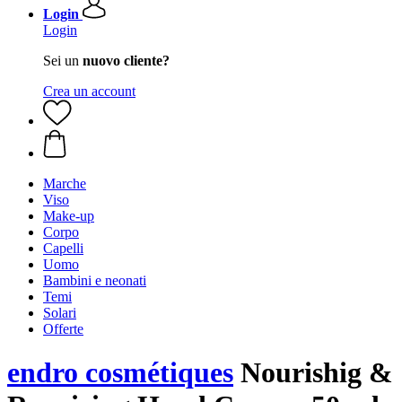
Login
Login
Sei un
nuovo cliente?
Crea un account
Marche
Viso
Make-up
Corpo
Capelli
Uomo
Bambini e neonati
Temi
Solari
Offerte
endro cosmétiques
Nourishig &