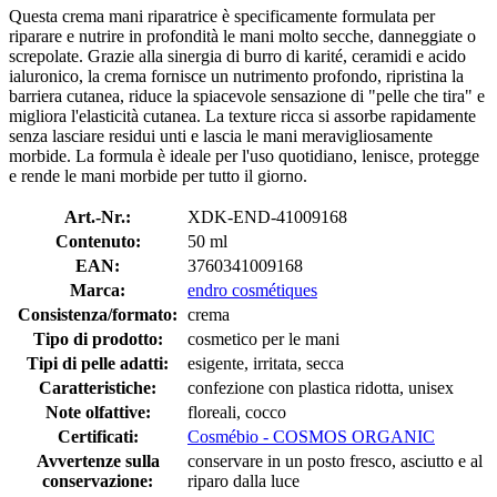
Questa crema mani riparatrice è specificamente formulata per
riparare e nutrire in profondità le mani molto secche, danneggiate o
screpolate. Grazie alla sinergia di burro di karité, ceramidi e acido
ialuronico, la crema fornisce un nutrimento profondo, ripristina la
barriera cutanea, riduce la spiacevole sensazione di "pelle che tira" e
migliora l'elasticità cutanea. La texture ricca si assorbe rapidamente
senza lasciare residui unti e lascia le mani meravigliosamente
morbide. La formula è ideale per l'uso quotidiano, lenisce, protegge
e rende le mani morbide per tutto il giorno.
Art.-Nr.:
XDK-END-41009168
Contenuto:
50 ml
EAN:
3760341009168
Marca:
endro cosmétiques
Consistenza/formato:
crema
Tipo di prodotto:
cosmetico per le mani
Tipi di pelle adatti:
esigente, irritata, secca
Caratteristiche:
confezione con plastica ridotta, unisex
Note olfattive:
floreali, cocco
Certificati:
Cosmébio - COSMOS ORGANIC
Avvertenze sulla
conservare in un posto fresco, asciutto e al
conservazione:
riparo dalla luce