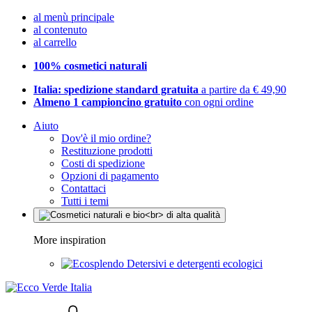
al menù principale
al contenuto
al carrello
100% cosmetici naturali
Italia: spedizione standard gratuita
a partire da € 49,90
Almeno 1 campioncino gratuito
con ogni ordine
Aiuto
Dov'è il mio ordine?
Restituzione prodotti
Costi di spedizione
Opzioni di pagamento
Contattaci
Tutti i temi
More inspiration
Detersivi e detergenti ecologici