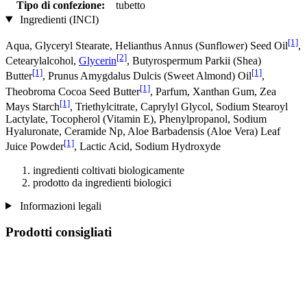
Tipo di confezione:
tubetto
Ingredienti (INCI)
[1]
Aqua, Glyceryl Stearate, Helianthus Annus (Sunflower) Seed Oil
,
[2]
Cetearylalcohol,
Glycerin
, Butyrospermum Parkii (Shea)
[1]
[1]
Butter
, Prunus Amygdalus Dulcis (Sweet Almond) Oil
,
[1]
Theobroma Cocoa Seed Butter
, Parfum, Xanthan Gum, Zea
[1]
Mays Starch
, Triethylcitrate, Caprylyl Glycol, Sodium Stearoyl
Lactylate, Tocopherol (Vitamin E), Phenylpropanol, Sodium
Hyaluronate, Ceramide Np, Aloe Barbadensis (Aloe Vera) Leaf
[1]
Juice Powder
, Lactic Acid, Sodium Hydroxyde
ingredienti coltivati ​​biologicamente
prodotto da ingredienti biologici
Informazioni legali
Prodotti consigliati