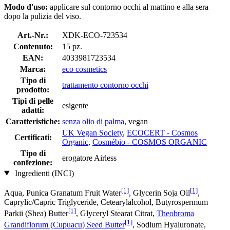
Modo d'uso:
applicare sul contorno occhi al mattino e alla sera
dopo la pulizia del viso.
Art.-Nr.:
XDK-ECO-723534
Contenuto:
15 pz.
EAN:
4033981723534
Marca:
eco cosmetics
Tipo di
trattamento contorno occhi
prodotto:
Tipi di pelle
esigente
adatti:
Caratteristiche:
senza olio di palma
, vegan
UK Vegan Society
,
ECOCERT - Cosmos
Certificati:
Organic
,
Cosmébio - COSMOS ORGANIC
Tipo di
erogatore Airless
confezione:
Ingredienti (INCI)
[1]
[1]
Aqua, Punica Granatum Fruit Water
, Glycerin Soja Oil
,
Caprylic/Capric Triglyceride, Cetearylalcohol, Butyrospermum
[1]
Parkii (Shea) Butter
, Glyceryl Stearat Citrat,
Theobroma
[1]
Grandiflorum (Cupuacu) Seed Butter
, Sodium Hyaluronate,