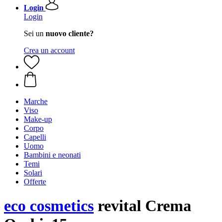
Login
Login
Sei un
nuovo cliente?
Crea un account
Marche
Viso
Make-up
Corpo
Capelli
Uomo
Bambini e neonati
Temi
Solari
Offerte
eco cosmetics
revital Crema