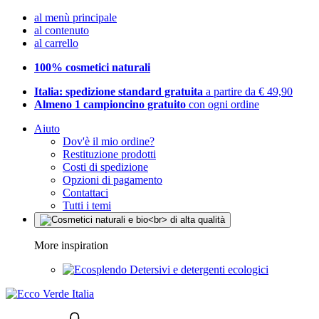
al menù principale
al contenuto
al carrello
100% cosmetici naturali
Italia: spedizione standard gratuita
a partire da € 49,90
Almeno 1 campioncino gratuito
con ogni ordine
Aiuto
Dov'è il mio ordine?
Restituzione prodotti
Costi di spedizione
Opzioni di pagamento
Contattaci
Tutti i temi
More inspiration
Detersivi e detergenti ecologici