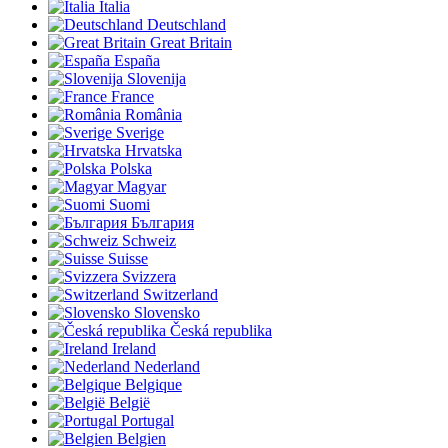
Italia
Deutschland
Great Britain
España
Slovenija
France
România
Sverige
Hrvatska
Polska
Magyar
Suomi
България
Schweiz
Suisse
Svizzera
Switzerland
Slovensko
Česká republika
Ireland
Nederland
Belgique
België
Portugal
Belgien