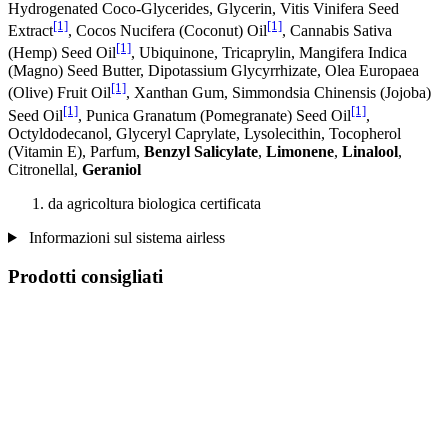
Hydrogenated Coco-Glycerides, Glycerin, Vitis Vinifera Seed
[1]
[1]
Extract
, Cocos Nucifera (Coconut) Oil
, Cannabis Sativa
[1]
(Hemp) Seed Oil
, Ubiquinone, Tricaprylin, Mangifera Indica
(Magno) Seed Butter, Dipotassium Glycyrrhizate, Olea Europaea
[1]
(Olive) Fruit Oil
, Xanthan Gum, Simmondsia Chinensis (Jojoba)
[1]
[1]
Seed Oil
, Punica Granatum (Pomegranate) Seed Oil
,
Octyldodecanol, Glyceryl Caprylate, Lysolecithin, Tocopherol
(Vitamin E), Parfum,
Benzyl Salicylate
,
Limonene
,
Linalool
,
Citronellal,
Geraniol
da agricoltura biologica certificata
Informazioni sul sistema airless
Prodotti consigliati