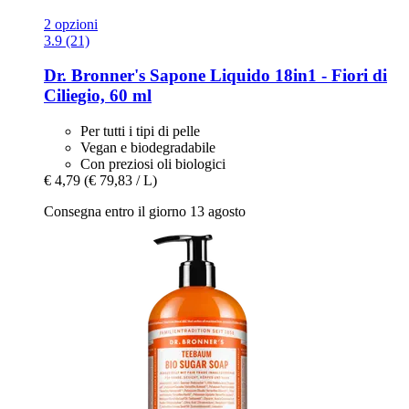
2 opzioni
3.9 (21)
Dr. Bronner's
Sapone Liquido 18in1 -​ Fiori di
Ciliegio, 60 ml
Per tutti i tipi di pelle
Vegan e biodegradabile
Con preziosi oli biologici
€ 4,79
(€ 79,83 / L)
Consegna entro il giorno 13 agosto