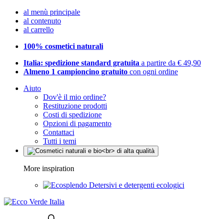
al menù principale
al contenuto
al carrello
100% cosmetici naturali
Italia: spedizione standard gratuita
a partire da € 49,90
Almeno 1 campioncino gratuito
con ogni ordine
Aiuto
Dov'è il mio ordine?
Restituzione prodotti
Costi di spedizione
Opzioni di pagamento
Contattaci
Tutti i temi
More inspiration
Detersivi e detergenti ecologici