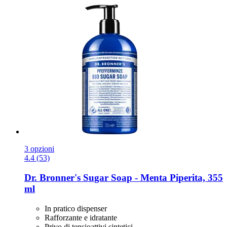
3 opzioni
4.4 (53)
Dr. Bronner's
Sugar Soap -​ Menta Piperita, 355
ml
In pratico dispenser
Rafforzante e idratante
Privo di tensioattivi sintetici