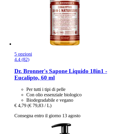
5 opzioni
4.4 (82)
Dr. Bronner's
Sapone Liquido 18in1 -​
Eucalipto, 60 ml
Per tutti i tipi di pelle
Con olio essenziale biologico
Biodegradabile e vegano
€ 4,79
(€ 79,83 / L)
Consegna entro il giorno 13 agosto