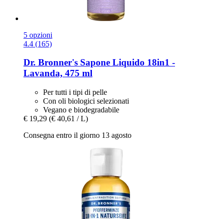
5 opzioni
4.4 (165)
Dr. Bronner's
Sapone Liquido 18in1 -​
Lavanda, 475 ml
Per tutti i tipi di pelle
Con oli biologici selezionati
Vegano e biodegradabile
€ 19,29
(€ 40,61 / L)
Consegna entro il giorno 13 agosto