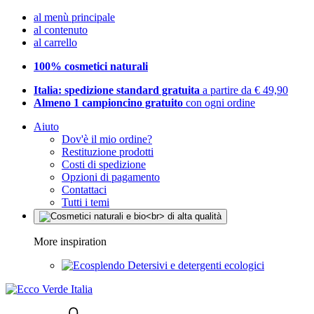
al menù principale
al contenuto
al carrello
100% cosmetici naturali
Italia: spedizione standard gratuita
a partire da € 49,90
Almeno 1 campioncino gratuito
con ogni ordine
Aiuto
Dov'è il mio ordine?
Restituzione prodotti
Costi di spedizione
Opzioni di pagamento
Contattaci
Tutti i temi
More inspiration
Detersivi e detergenti ecologici