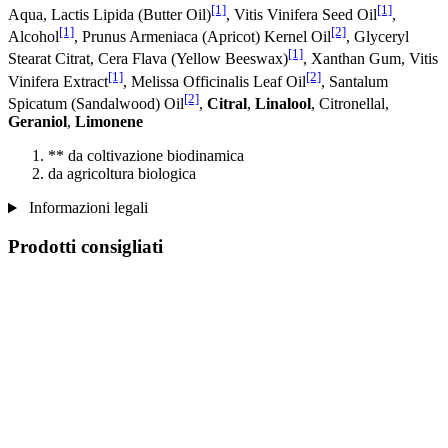
[1]
[1]
Aqua, Lactis Lipida (Butter Oil)
, Vitis Vinifera Seed Oil
,
[1]
[2]
Alcohol
, Prunus Armeniaca (Apricot) Kernel Oil
, Glyceryl
[1]
Stearat Citrat, Cera Flava (Yellow Beeswax)
, Xanthan Gum, Vitis
[1]
[2]
Vinifera Extract
, Melissa Officinalis Leaf Oil
, Santalum
[2]
Spicatum (Sandalwood) Oil
,
Citral
,
Linalool
, Citronellal,
Geraniol
,
Limonene
** da coltivazione biodinamica
da agricoltura biologica
Informazioni legali
Prodotti consigliati