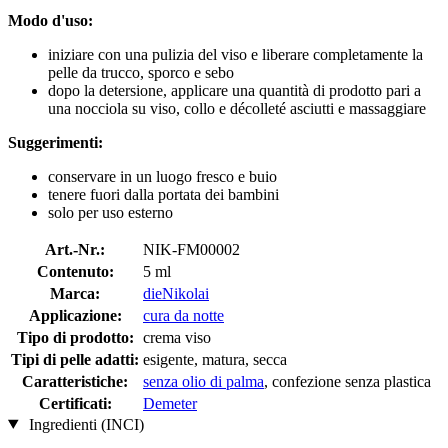
Modo d'uso:
iniziare con una pulizia del viso e liberare completamente la
pelle da trucco, sporco e sebo
dopo la detersione, applicare una quantità di prodotto pari a
una nocciola su viso, collo e décolleté asciutti e massaggiare
Suggerimenti:
conservare in un luogo fresco e buio
tenere fuori dalla portata dei bambini
solo per uso esterno
Art.-Nr.:
NIK-FM00002
Contenuto:
5 ml
Marca:
dieNikolai
Applicazione:
cura da notte
Tipo di prodotto:
crema viso
Tipi di pelle adatti:
esigente, matura, secca
Caratteristiche:
senza olio di palma
, confezione senza plastica
Certificati:
Demeter
Ingredienti (INCI)