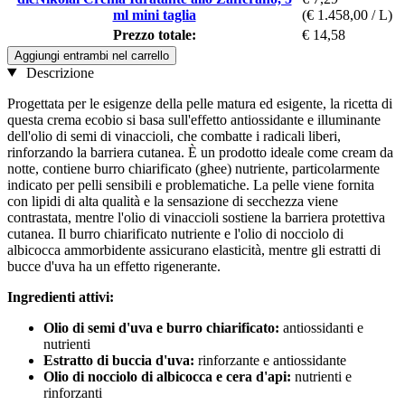
ml mini taglia
(€ 1.458,00 / L)
Prezzo totale:
€ 14,58
Aggiungi entrambi nel carrello
Descrizione
Progettata per le esigenze della pelle matura ed esigente, la ricetta di
questa crema ecobio si basa sull'effetto antiossidante e illuminante
dell'olio di semi di vinaccioli, che combatte i radicali liberi,
rinforzando la barriera cutanea. È un prodotto ideale come cream da
notte, contiene burro chiarificato (ghee) nutriente, particolarmente
indicato per pelli sensibili e problematiche. La pelle viene fornita
con lipidi di alta qualità e la sensazione di secchezza viene
contrastata, mentre l'olio di vinaccioli sostiene la barriera protettiva
cutanea. Il burro chiarificato nutriente e l'olio di nocciolo di
albicocca ammorbidente assicurano elasticità, mentre gli estratti di
bucce d'uva ha un effetto rigenerante.
Ingredienti attivi:
Olio di semi d'uva e burro chiarificato:
antiossidanti e
nutrienti
Estratto di buccia d'uva:
rinforzante e antiossidante
Olio di nocciolo di albicocca e cera d'api:
nutrienti e
rinforzanti