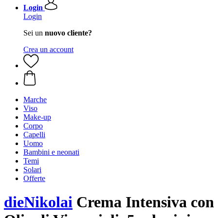
Login
Login
Sei un
nuovo cliente?
Crea un account
Marche
Viso
Make-up
Corpo
Capelli
Uomo
Bambini e neonati
Temi
Solari
Offerte
dieNikolai
Crema Intensiva con