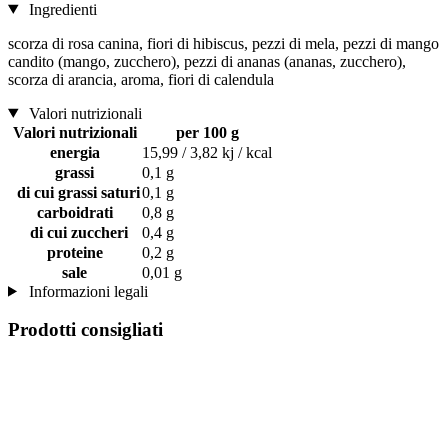
Ingredienti
scorza di rosa canina, fiori di hibiscus, pezzi di mela, pezzi di mango
candito (mango, zucchero), pezzi di ananas (ananas, zucchero),
scorza di arancia, aroma, fiori di calendula
Valori nutrizionali
Valori nutrizionali
per 100 g
energia
15,99 / 3,82 kj / kcal
grassi
0,1 g
di cui grassi saturi
0,1 g
carboidrati
0,8 g
di cui zuccheri
0,4 g
proteine
0,2 g
sale
0,01 g
Informazioni legali
Prodotti consigliati