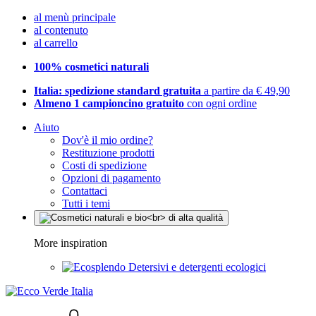
al menù principale
al contenuto
al carrello
100% cosmetici naturali
Italia: spedizione standard gratuita
a partire da € 49,90
Almeno 1 campioncino gratuito
con ogni ordine
Aiuto
Dov'è il mio ordine?
Restituzione prodotti
Costi di spedizione
Opzioni di pagamento
Contattaci
Tutti i temi
More inspiration
Detersivi e detergenti ecologici