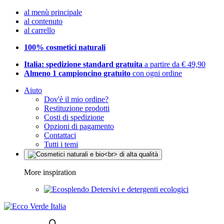
al menù principale
al contenuto
al carrello
100% cosmetici naturali
Italia: spedizione standard gratuita
a partire da € 49,90
Almeno 1 campioncino gratuito
con ogni ordine
Aiuto
Dov'è il mio ordine?
Restituzione prodotti
Costi di spedizione
Opzioni di pagamento
Contattaci
Tutti i temi
More inspiration
Detersivi e detergenti ecologici