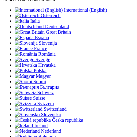
International (English)
Österreich
Italia
Deutschland
Great Britain
España
Slovenija
France
România
Sverige
Hrvatska
Polska
Magyar
Suomi
България
Schweiz
Suisse
Svizzera
Switzerland
Slovensko
Česká republika
Ireland
Nederland
Belgique