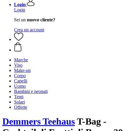
Login
Login
Sei un
nuovo cliente?
Crea un account
Marche
Viso
Make-up
Corpo
Capelli
Uomo
Bambini e neonati
Temi
Solari
Offerte
Demmers Teehaus
T-Bag -