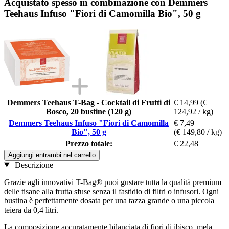
Acquistato spesso in combinazione con Demmers
Teehaus Infuso "Fiori di Camomilla Bio", 50 g
Demmers Teehaus T-Bag - Cocktail di Frutti di
€ 14,99
(€
Bosco, 20 bustine (120 g)
124,92 / kg)
Demmers Teehaus Infuso "Fiori di Camomilla
€ 7,49
Bio", 50 g
(€ 149,80 / kg)
Prezzo totale:
€ 22,48
Aggiungi entrambi nel carrello
Descrizione
Grazie agli innovativi T-Bag® puoi gustare tutta la qualità premium
delle tisane alla frutta sfuse senza il fastidio di filtri o infusori. Ogni
bustina è perfettamente dosata per una tazza grande o una piccola
teiera da 0,4 litri.
La composizione accuratamente bilanciata di fiori di ibisco, mela,