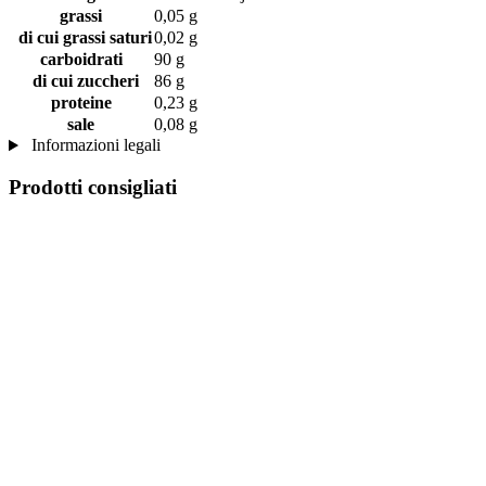
grassi
0,05 g
di cui grassi saturi
0,02 g
carboidrati
90 g
di cui zuccheri
86 g
proteine
0,23 g
sale
0,08 g
Informazioni legali
Prodotti consigliati