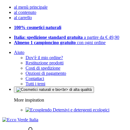
al menù principale
al contenuto
al carrello
100% cosmetici naturali
Italia: spedizione standard gratuita
a partire da € 49,90
Almeno 1 campioncino gratuito
con ogni ordine
Aiuto
Dov'è il mio ordine?
Restituzione prodotti
Costi di spedizione
Opzioni di pagamento
Contattaci
Tutti i temi
More inspiration
Detersivi e detergenti ecologici