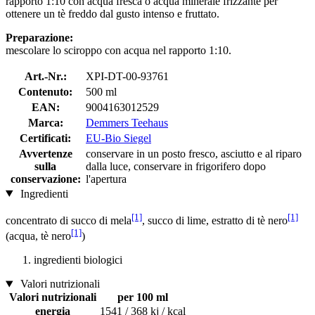
rapporto 1:10 con acqua fresca o acqua minerale frizzante per
ottenere un tè freddo dal gusto intenso e fruttato.
Preparazione:
mescolare lo sciroppo con acqua nel rapporto 1:10.
Art.-Nr.:
XPI-DT-00-93761
Contenuto:
500 ml
EAN:
9004163012529
Marca:
Demmers Teehaus
Certificati:
EU-Bio Siegel
Avvertenze
conservare in un posto fresco, asciutto e al riparo
sulla
dalla luce, conservare in frigorifero dopo
conservazione:
l'apertura
Ingredienti
[1]
[1]
concentrato di succo di mela
, succo di lime, estratto di tè nero
[1]
(acqua, tè nero
)
ingredienti biologici
Valori nutrizionali
Valori nutrizionali
per 100 ml
energia
1541 / 368 kj / kcal