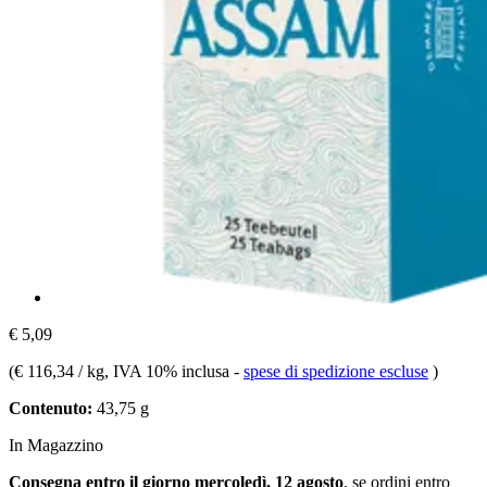
€ 5,09
(
€ 116,34 / kg
, IVA 10% inclusa
-
spese di spedizione escluse
)
Contenuto:
43,75 g
In Magazzino
Consegna entro il giorno mercoledì, 12 agosto
, se ordini entro