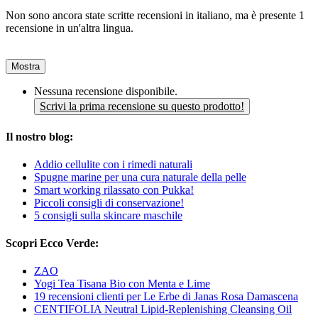
Non sono ancora state scritte recensioni in italiano, ma è presente 1
recensione in un'altra lingua.
Mostra
Nessuna recensione disponibile.
Scrivi la prima recensione su questo prodotto!
Il nostro blog:
Addio cellulite con i rimedi naturali
Spugne marine per una cura naturale della pelle
Smart working rilassato con Pukka!
Piccoli consigli di conservazione!
5 consigli sulla skincare maschile
Scopri Ecco Verde:
ZAO
Yogi Tea Tisana Bio con Menta e Lime
19 recensioni clienti per Le Erbe di Janas Rosa Damascena
CENTIFOLIA Neutral Lipid-Replenishing Cleansing Oil