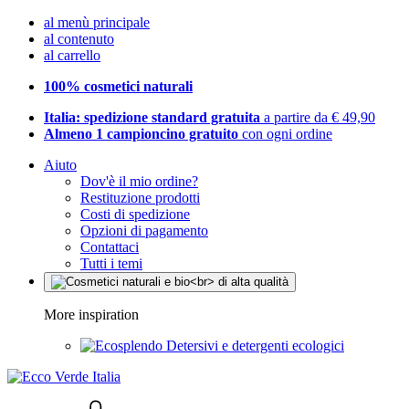
al menù principale
al contenuto
al carrello
100% cosmetici naturali
Italia: spedizione standard gratuita
a partire da € 49,90
Almeno 1 campioncino gratuito
con ogni ordine
Aiuto
Dov'è il mio ordine?
Restituzione prodotti
Costi di spedizione
Opzioni di pagamento
Contattaci
Tutti i temi
More inspiration
Detersivi e detergenti ecologici