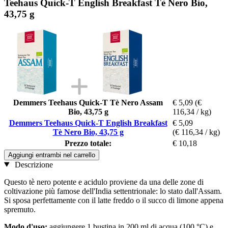
Teehaus Quick-T English Breakfast Tè Nero Bio,
43,75 g
Demmers Teehaus Quick-T Tè Nero Assam
€ 5,09
(€
Bio, 43,75 g
116,34 / kg)
Demmers Teehaus Quick-T English Breakfast
€ 5,09
Tè Nero Bio, 43,75 g
(€ 116,34 / kg)
Prezzo totale:
€ 10,18
Aggiungi entrambi nel carrello
Descrizione
Questo tè nero potente e acidulo proviene da una delle zone di
coltivazione più famose dell'India settentrionale: lo stato dall'Assam.
Si sposa perfettamente con il latte freddo o il succo di limone appena
spremuto.
Modo d'uso:
aggiungere 1 bustina in 200 ml di acqua (100 °C) e