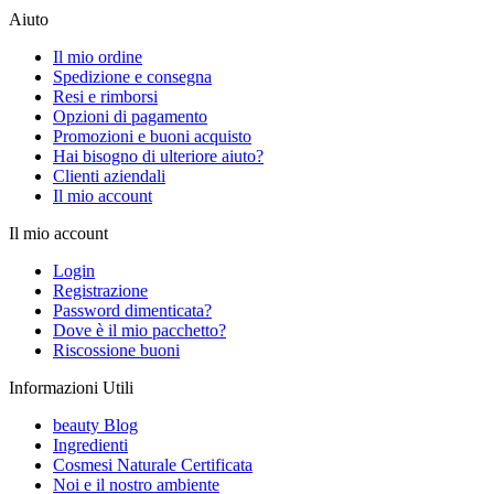
Aiuto
Il mio ordine
Spedizione e consegna
Resi e rimborsi
Opzioni di pagamento
Promozioni e buoni acquisto
Hai bisogno di ulteriore aiuto?
Clienti aziendali
Il mio account
Il mio account
Login
Registrazione
Password dimenticata?
Dove è il mio pacchetto?
Riscossione buoni
Informazioni Utili
beauty Blog
Ingredienti
Cosmesi Naturale Certificata
Noi e il nostro ambiente