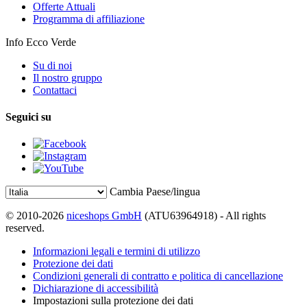
Offerte Attuali
Programma di affiliazione
Info Ecco Verde
Su di noi
Il nostro gruppo
Contattaci
Seguici su
Cambia Paese/lingua
© 2010-2026
niceshops GmbH
(ATU63964918) - All rights
reserved.
Informazioni legali e termini di utilizzo
Protezione dei dati
Condizioni generali di contratto e politica di cancellazione
Dichiarazione di accessibilità
Impostazioni sulla protezione dei dati