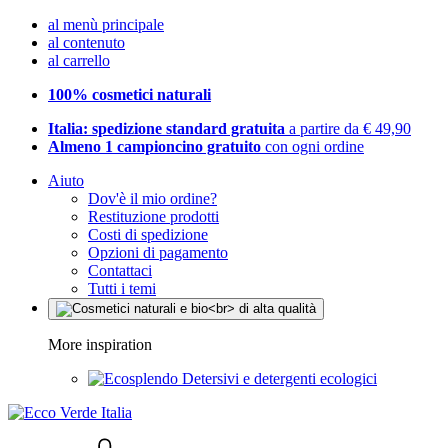
al menù principale
al contenuto
al carrello
100% cosmetici naturali
Italia: spedizione standard gratuita
a partire da € 49,90
Almeno 1 campioncino gratuito
con ogni ordine
Aiuto
Dov'è il mio ordine?
Restituzione prodotti
Costi di spedizione
Opzioni di pagamento
Contattaci
Tutti i temi
More inspiration
Detersivi e detergenti ecologici