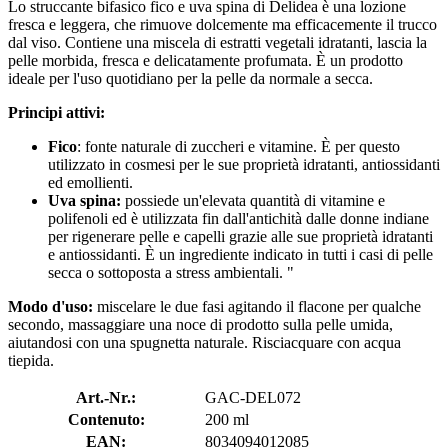
Lo struccante bifasico fico e uva spina di Delidea è una lozione
fresca e leggera, che rimuove dolcemente ma efficacemente il trucco
dal viso. Contiene una miscela di estratti vegetali idratanti, lascia la
pelle morbida, fresca e delicatamente profumata. È un prodotto
ideale per l'uso quotidiano per la pelle da normale a secca.
Principi attivi:
Fico
: fonte naturale di zuccheri e vitamine. È per questo
utilizzato in cosmesi per le sue proprietà idratanti, antiossidanti
ed emollienti.
Uva spina:
possiede un'elevata quantità di vitamine e
polifenoli ed è utilizzata fin dall'antichità dalle donne indiane
per rigenerare pelle e capelli grazie alle sue proprietà idratanti
e antiossidanti. È un ingrediente indicato in tutti i casi di pelle
secca o sottoposta a stress ambientali. "
Modo d'uso:
miscelare le due fasi agitando il flacone per qualche
secondo, massaggiare una noce di prodotto sulla pelle umida,
aiutandosi con una spugnetta naturale. Risciacquare con acqua
tiepida.
Art.-Nr.:
GAC-DEL072
Contenuto:
200 ml
EAN:
8034094012085