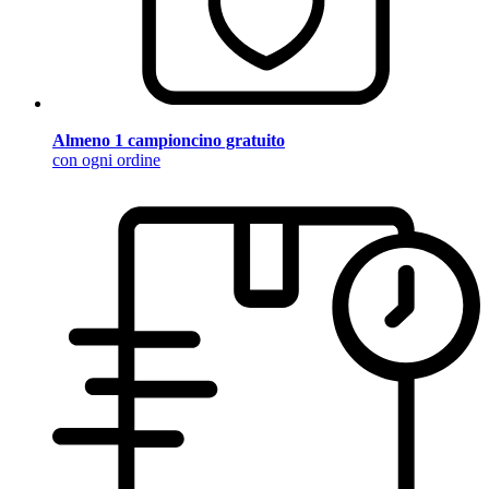
Almeno 1 campioncino gratuito
con ogni ordine