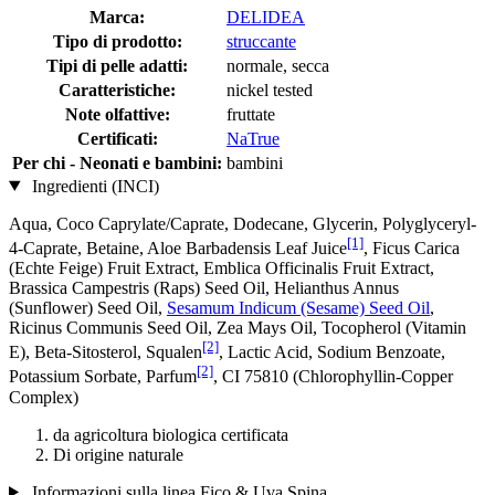
Marca:
DELIDEA
Tipo di prodotto:
struccante
Tipi di pelle adatti:
normale, secca
Caratteristiche:
nickel tested
Note olfattive:
fruttate
Certificati:
NaTrue
Per chi - Neonati e bambini:
bambini
Ingredienti (INCI)
Aqua, Coco Caprylate/Caprate, Dodecane, Glycerin, Polyglyceryl-
[1]
4-Caprate, Betaine, Aloe Barbadensis Leaf Juice
, Ficus Carica
(Echte Feige) Fruit Extract, Emblica Officinalis Fruit Extract,
Brassica Campestris (Raps) Seed Oil, Helianthus Annus
(Sunflower) Seed Oil,
Sesamum Indicum (Sesame) Seed Oil
,
Ricinus Communis Seed Oil, Zea Mays Oil, Tocopherol (Vitamin
[2]
E), Beta-Sitosterol, Squalen
, Lactic Acid, Sodium Benzoate,
[2]
Potassium Sorbate, Parfum
, CI 75810 (Chlorophyllin-Copper
Complex)
da agricoltura biologica certificata
Di origine naturale
Informazioni sulla linea Fico & Uva Spina