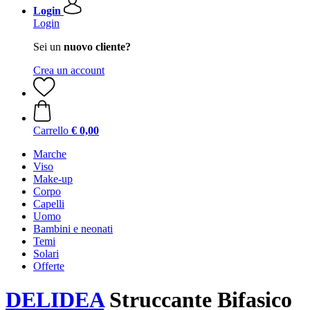
Login
Login
Sei un
nuovo cliente?
Crea un account
Carrello
€ 0,00
Marche
Viso
Make-up
Corpo
Capelli
Uomo
Bambini e neonati
Temi
Solari
Offerte
DELIDEA
Struccante Bifasico