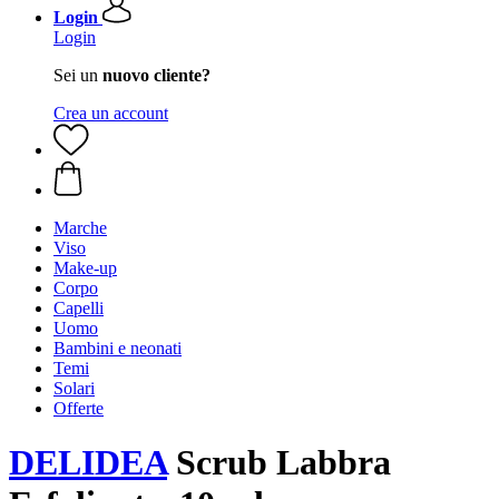
Login
Login
Sei un
nuovo cliente?
Crea un account
Marche
Viso
Make-up
Corpo
Capelli
Uomo
Bambini e neonati
Temi
Solari
Offerte
DELIDEA
Scrub Labbra