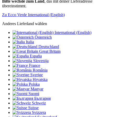
Bitte wechsle zum Land
, das mit deiner Lieferadresse
übereinstimmt.
Zu Ecco Verde International (English)
Anderes Lieferland wählen
International (English)
Österreich
Italia
Deutschland
Great Britain
España
Slovenija
France
România
Sverige
Hrvatska
Polska
Magyar
Suomi
България
Schweiz
Suisse
Svizzera