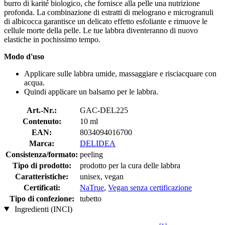
burro di karité biologico, che fornisce alla pelle una nutrizione
profonda. La combinazione di estratti di melograno e microgranuli
di albicocca garantisce un delicato effetto esfoliante e rimuove le
cellule morte della pelle. Le tue labbra diventeranno di nuovo
elastiche in pochissimo tempo.
Modo d'uso
Applicare sulle labbra umide, massaggiare e risciacquare con
acqua.
Quindi applicare un balsamo per le labbra.
Art.-Nr.:
GAC-DEL225
Contenuto:
10 ml
EAN:
8034094016700
Marca:
DELIDEA
Consistenza/formato:
peeling
Tipo di prodotto:
prodotto per la cura delle labbra
Caratteristiche:
unisex, vegan
Certificati:
NaTrue
,
Vegan senza certificazione
Tipo di confezione:
tubetto
Ingredienti (INCI)