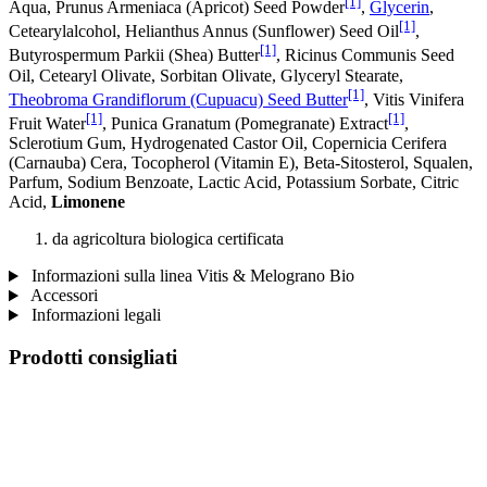
[1]
Aqua, Prunus Armeniaca (Apricot) Seed Powder
,
Glycerin
,
[1]
Cetearylalcohol, Helianthus Annus (Sunflower) Seed Oil
,
[1]
Butyrospermum Parkii (Shea) Butter
, Ricinus Communis Seed
Oil, Cetearyl Olivate, Sorbitan Olivate, Glyceryl Stearate,
[1]
Theobroma Grandiflorum (Cupuacu) Seed Butter
, Vitis Vinifera
[1]
[1]
Fruit Water
, Punica Granatum (Pomegranate) Extract
,
Sclerotium Gum, Hydrogenated Castor Oil, Copernicia Cerifera
(Carnauba) Cera, Tocopherol (Vitamin E), Beta-Sitosterol, Squalen,
Parfum, Sodium Benzoate, Lactic Acid, Potassium Sorbate, Citric
Acid,
Limonene
da agricoltura biologica certificata
Informazioni sulla linea Vitis & Melograno Bio
Accessori
Informazioni legali
Prodotti consigliati