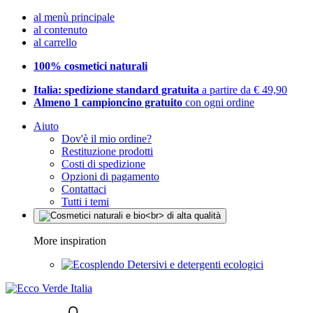
al menù principale
al contenuto
al carrello
100% cosmetici naturali
Italia: spedizione standard gratuita
a partire da € 49,90
Almeno 1 campioncino gratuito
con ogni ordine
Aiuto
Dov'è il mio ordine?
Restituzione prodotti
Costi di spedizione
Opzioni di pagamento
Contattaci
Tutti i temi
More inspiration
Detersivi e detergenti ecologici