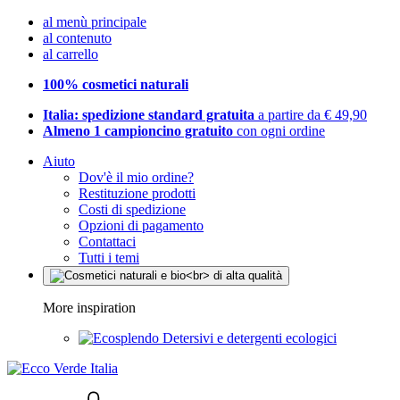
al menù principale
al contenuto
al carrello
100% cosmetici naturali
Italia: spedizione standard gratuita
a partire da € 49,90
Almeno 1 campioncino gratuito
con ogni ordine
Aiuto
Dov'è il mio ordine?
Restituzione prodotti
Costi di spedizione
Opzioni di pagamento
Contattaci
Tutti i temi
More inspiration
Detersivi e detergenti ecologici