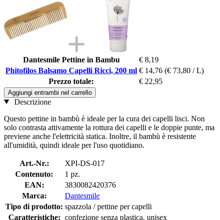
Dantesmile Pettine in Bambu
€ 8,19
Phitofilos Balsamo Capelli Ricci, 200 ml
€ 14,76
(€ 73,80 / L)
Prezzo totale:
€ 22,95
Aggiungi entrambi nel carrello
Descrizione
Questo pettine in bambù è ideale per la cura dei capelli lisci. Non
solo contrasta attivamente la rottura dei capelli e le doppie punte, ma
previene anche l'elettricità statica. Inoltre, il bambù è resistente
all'umidità, quindi ideale per l'uso quotidiano.
Art.-Nr.:
XPI-DS-017
Contenuto:
1 pz.
EAN:
3830082420376
Marca:
Dantesmile
Tipo di prodotto:
spazzola / pettine per capelli
Caratteristiche:
confezione senza plastica, unisex