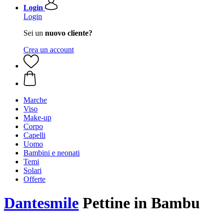
Login
Login
Sei un
nuovo cliente?
Crea un account
Marche
Viso
Make-up
Corpo
Capelli
Uomo
Bambini e neonati
Temi
Solari
Offerte
Dantesmile
Pettine in Bambu