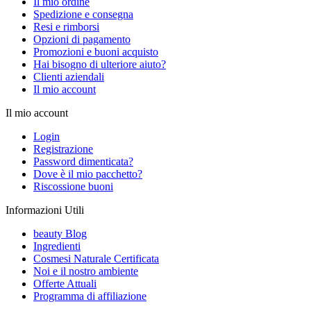
Il mio ordine
Spedizione e consegna
Resi e rimborsi
Opzioni di pagamento
Promozioni e buoni acquisto
Hai bisogno di ulteriore aiuto?
Clienti aziendali
Il mio account
Il mio account
Login
Registrazione
Password dimenticata?
Dove è il mio pacchetto?
Riscossione buoni
Informazioni Utili
beauty Blog
Ingredienti
Cosmesi Naturale Certificata
Noi e il nostro ambiente
Offerte Attuali
Programma di affiliazione