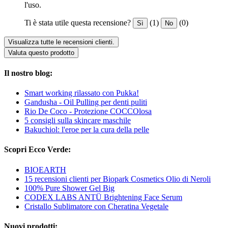
l'uso.
Ti è stata utile questa recensione?
(1)
(0)
Sì
No
Visualizza tutte le recensioni clienti.
Valuta questo prodotto
Il nostro blog:
Smart working rilassato con Pukka!
Gandusha - Oil Pulling per denti puliti
Rio De Coco - Protezione COCCOlosa
5 consigli sulla skincare maschile
Bakuchiol: l'eroe per la cura della pelle
Scopri Ecco Verde:
BIOEARTH
15 recensioni clienti per Biopark Cosmetics Olio di Neroli
100% Pure Shower Gel Big
CODEX LABS ANTÜ Brightening Face Serum
Cristallo Sublimatore con Cheratina Vegetale
Nuovi prodotti: