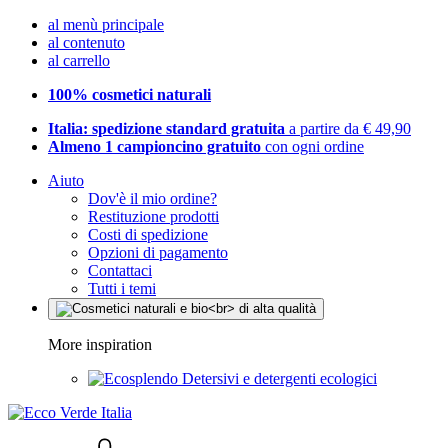
al menù principale
al contenuto
al carrello
100% cosmetici naturali
Italia: spedizione standard gratuita
a partire da € 49,90
Almeno 1 campioncino gratuito
con ogni ordine
Aiuto
Dov'è il mio ordine?
Restituzione prodotti
Costi di spedizione
Opzioni di pagamento
Contattaci
Tutti i temi
More inspiration
Detersivi e detergenti ecologici