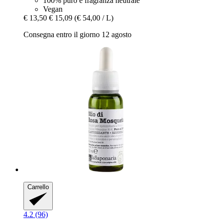
100% puro e fragranza neutrale
Vegan
€ 13,50
€ 15,09
(€ 54,00 / L)
Consegna entro il giorno 12 agosto
Carrello
4.2 (96)