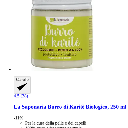
Carrello
4.5 (38)
La Saponaria
Burro di Karitè Biologico, 250 ml
-11%
Per la cura della pelle e dei capelli