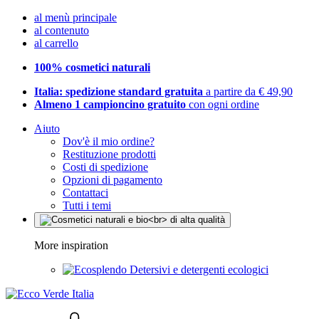
al menù principale
al contenuto
al carrello
100% cosmetici naturali
Italia: spedizione standard gratuita
a partire da € 49,90
Almeno 1 campioncino gratuito
con ogni ordine
Aiuto
Dov'è il mio ordine?
Restituzione prodotti
Costi di spedizione
Opzioni di pagamento
Contattaci
Tutti i temi
More inspiration
Detersivi e detergenti ecologici