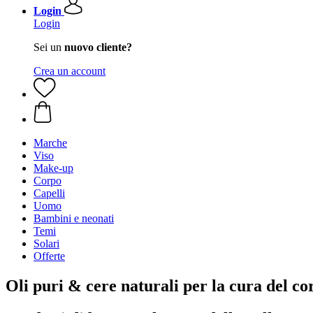
Login
Login
Sei un
nuovo cliente?
Crea un account
Marche
Viso
Make-up
Corpo
Capelli
Uomo
Bambini e neonati
Temi
Solari
Offerte
Oli puri & cere naturali per la cura del co