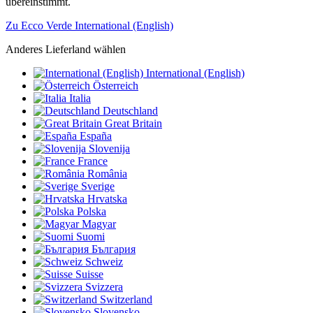
übereinstimmt.
Zu Ecco Verde International (English)
Anderes Lieferland wählen
International (English)
Österreich
Italia
Deutschland
Great Britain
España
Slovenija
France
România
Sverige
Hrvatska
Polska
Magyar
Suomi
България
Schweiz
Suisse
Svizzera
Switzerland
Slovensko