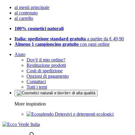
al menù principale
al contenuto
al carrello
100% cosmetici naturali
Italia: spedizione standard gratuita
a partire da € 49,90
Almeno 1 campioncino gratuito
con ogni ordine
Aiuto
Dov'è il mio ordine?
Restituzione prodotti
Costi di spedizione
Opzioni di pagamento
Contattaci
Tutti i temi
More inspiration
Detersivi e detergenti ecologici