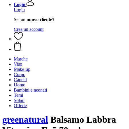
Login
Login
Sei un
nuovo cliente?
Crea un account
Marche
Viso
Make-up
Corpo
Capelli
Uomo
Bambini e neonati
Temi
Solari
Offerte
greenatural
Balsamo Labbra