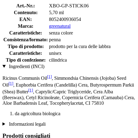
Art.-Nr.:
XBO-GP-STICK06
Contenuto:
5,70 ml
EAN:
8052400936054
Marca:
greenatural
Caratteristiche:
senza colore
Consistenza/formato:
penna
Tipo di prodotto:
prodotto per la cura delle labbra
Caratteristiche:
unisex
Tipo di confezione:
cilindrica
Ingredienti (INCI)
[1]
Ricinus Communis Oil
, Simmondsia Chinensis (Jojoba) Seed
[1]
Oil
, Euphorbia Cerifera (Candelilla) Cera, Butyrospermum Parkii
[1]
(Shea) Butter
, Caprylic/Capric Triglyceride, Cera Alba
(Beeswax), Cetyl Ricinoleate, Copernicia Cerifera (Carnauba) Cera,
Aloe Barbadensis Leaf, Tocopherylacetat, CI 75810
da agricoltura biologica
Informazioni legali
Prodotti consigliati