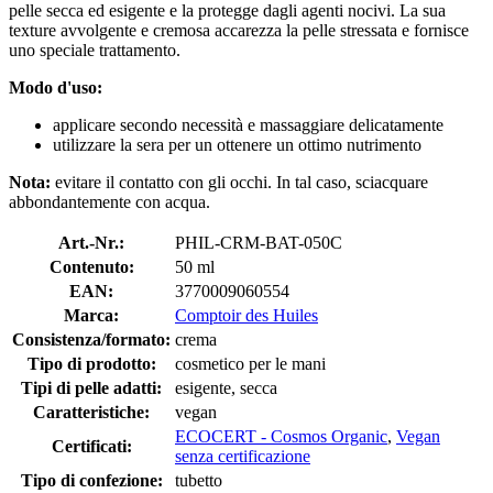
pelle secca ed esigente e la protegge dagli agenti nocivi. La sua
texture avvolgente e cremosa accarezza la pelle stressata e fornisce
uno speciale trattamento.
Modo d'uso:
applicare secondo necessità e massaggiare delicatamente
utilizzare la sera per un ottenere un ottimo nutrimento
Nota:
evitare il contatto con gli occhi. In tal caso, sciacquare
abbondantemente con acqua.
Art.-Nr.:
PHIL-CRM-BAT-050C
Contenuto:
50 ml
EAN:
3770009060554
Marca:
Comptoir des Huiles
Consistenza/formato:
crema
Tipo di prodotto:
cosmetico per le mani
Tipi di pelle adatti:
esigente, secca
Caratteristiche:
vegan
ECOCERT - Cosmos Organic
,
Vegan
Certificati:
senza certificazione
Tipo di confezione:
tubetto