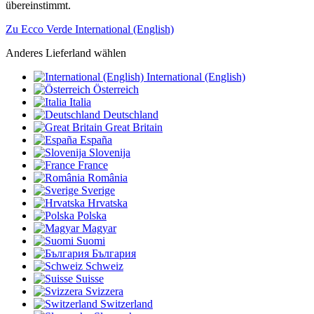
übereinstimmt.
Zu Ecco Verde International (English)
Anderes Lieferland wählen
International (English)
Österreich
Italia
Deutschland
Great Britain
España
Slovenija
France
România
Sverige
Hrvatska
Polska
Magyar
Suomi
България
Schweiz
Suisse
Svizzera
Switzerland