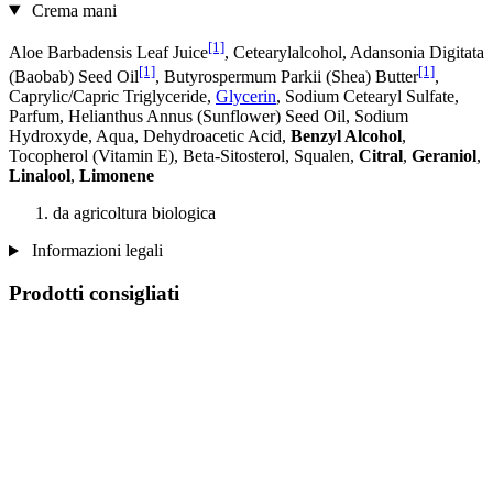
Crema mani
[1]
Aloe Barbadensis Leaf Juice
, Cetearylalcohol, Adansonia Digitata
[1]
[1]
(Baobab) Seed Oil
, Butyrospermum Parkii (Shea) Butter
,
Caprylic/Capric Triglyceride,
Glycerin
, Sodium Cetearyl Sulfate,
Parfum, Helianthus Annus (Sunflower) Seed Oil, Sodium
Hydroxyde, Aqua, Dehydroacetic Acid,
Benzyl Alcohol
,
Tocopherol (Vitamin E), Beta-Sitosterol, Squalen,
Citral
,
Geraniol
,
Linalool
,
Limonene
da agricoltura biologica
Informazioni legali
Prodotti consigliati