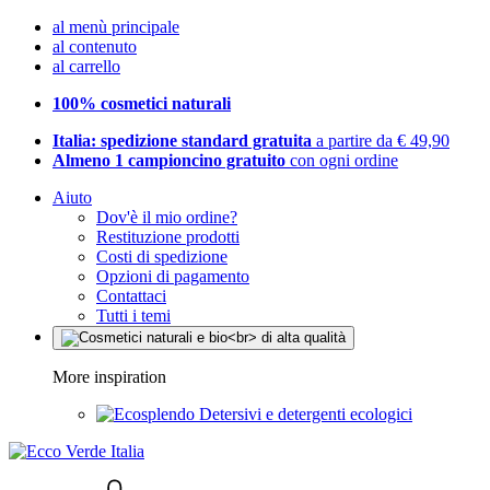
al menù principale
al contenuto
al carrello
100% cosmetici naturali
Italia: spedizione standard gratuita
a partire da € 49,90
Almeno 1 campioncino gratuito
con ogni ordine
Aiuto
Dov'è il mio ordine?
Restituzione prodotti
Costi di spedizione
Opzioni di pagamento
Contattaci
Tutti i temi
More inspiration
Detersivi e detergenti ecologici