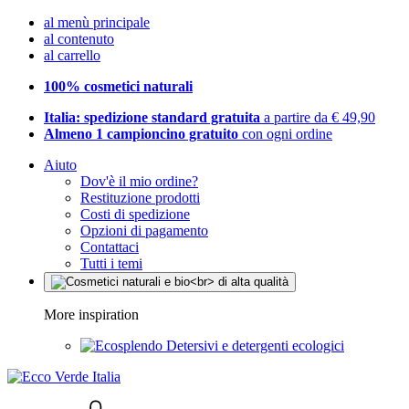
al menù principale
al contenuto
al carrello
100% cosmetici naturali
Italia: spedizione standard gratuita
a partire da € 49,90
Almeno 1 campioncino gratuito
con ogni ordine
Aiuto
Dov'è il mio ordine?
Restituzione prodotti
Costi di spedizione
Opzioni di pagamento
Contattaci
Tutti i temi
More inspiration
Detersivi e detergenti ecologici