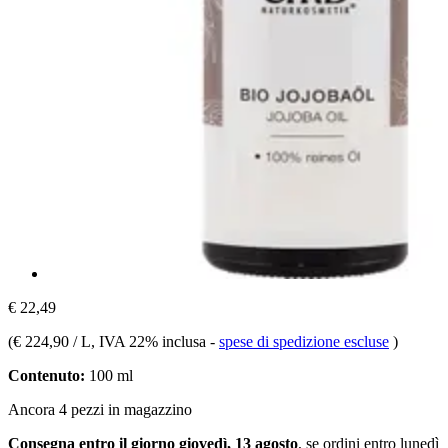
€ 22,49
(
€ 224,90 / L
, IVA 22% inclusa
-
spese di spedizione escluse
)
Contenuto:
100 ml
Ancora 4 pezzi in magazzino
Consegna entro il giorno giovedì, 13 agosto
, se ordini entro
lunedì