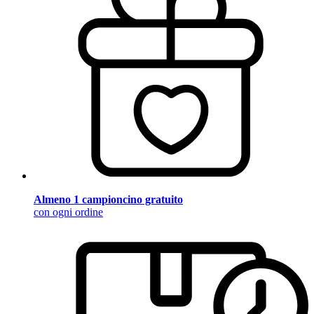
Almeno 1 campioncino gratuito
con ogni ordine