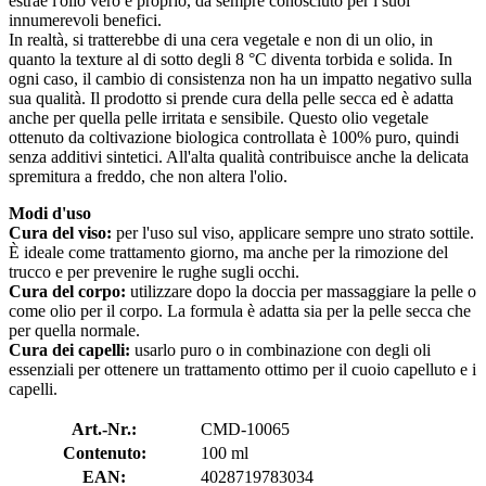
estrae l'olio vero e proprio, da sempre conosciuto per i suoi
innumerevoli benefici.
In realtà, si tratterebbe di una cera vegetale e non di un olio, in
quanto la texture al di sotto degli 8 °C diventa torbida e solida. In
ogni caso, il cambio di consistenza non ha un impatto negativo sulla
sua qualità. Il prodotto si prende cura della pelle secca ed è adatta
anche per quella pelle irritata e sensibile. Questo olio vegetale
ottenuto da coltivazione biologica controllata è 100% puro, quindi
senza additivi sintetici. All'alta qualità contribuisce anche la delicata
spremitura a freddo, che non altera l'olio.
Modi d'uso
Cura del viso:
per l'uso sul viso, applicare sempre uno strato sottile.
È ideale come trattamento giorno, ma anche per la rimozione del
trucco e per prevenire le rughe sugli occhi.
Cura del corpo:
utilizzare dopo la doccia per massaggiare la pelle o
come olio per il corpo. La formula è adatta sia per la pelle secca che
per quella normale.
Cura dei capelli:
usarlo puro o in combinazione con degli oli
essenziali per ottenere un trattamento ottimo per il cuoio capelluto e i
capelli.
Art.-Nr.:
CMD-10065
Contenuto:
100 ml
EAN:
4028719783034