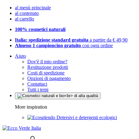
al menù principale
al contenuto
al carrello
100% cosmetici naturali
Italia: spedizione standard gratuita
a partire da € 49,90
Almeno 1 campioncino gratuito
con ogni ordine
Aiuto
Dov'è il mio ordine?
Restituzione prodotti
Costi di spedizione
Opzioni di pagamento
Contattaci
Tutti i temi
More inspiration
Detersivi e detergenti ecologici