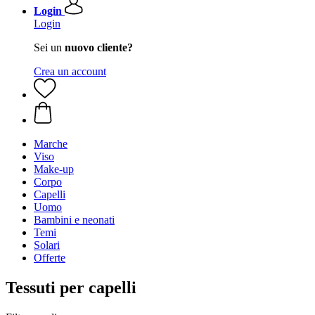
Login
Login
Sei un
nuovo cliente?
Crea un account
Marche
Viso
Make-up
Corpo
Capelli
Uomo
Bambini e neonati
Temi
Solari
Offerte
Tessuti per capelli