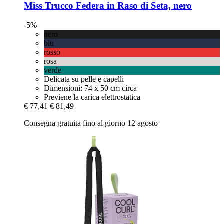
Miss Trucco
Federa in Raso di Seta, nero
-5%
nero
blu
rosso
rosa
verde
Delicata su pelle e capelli
Dimensioni: 74 x 50 cm circa
Previene la carica elettrostatica
€ 77,41
€ 81,49
Consegna gratuita fino al giorno 12 agosto