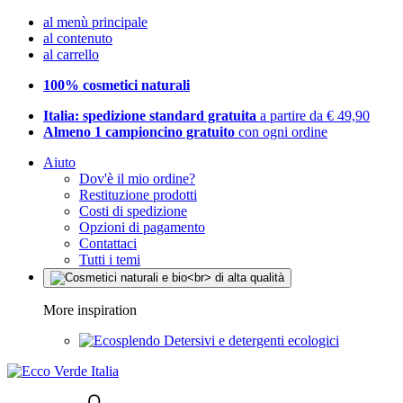
al menù principale
al contenuto
al carrello
100% cosmetici naturali
Italia: spedizione standard gratuita
a partire da € 49,90
Almeno 1 campioncino gratuito
con ogni ordine
Aiuto
Dov'è il mio ordine?
Restituzione prodotti
Costi di spedizione
Opzioni di pagamento
Contattaci
Tutti i temi
More inspiration
Detersivi e detergenti ecologici