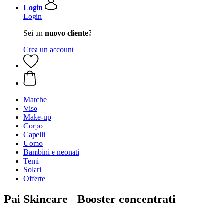
Login
Login
Sei un
nuovo cliente?
Crea un account
Marche
Viso
Make-up
Corpo
Capelli
Uomo
Bambini e neonati
Temi
Solari
Offerte
Pai Skincare - Booster concentrati