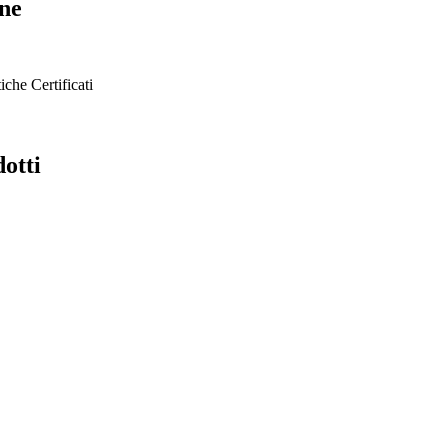
ine
tiche
Certificati
dotti