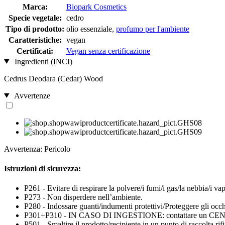
Marca:
Biopark Cosmetics
Specie vegetale:
cedro
Tipo di prodotto:
olio essenziale,
profumo per l'ambiente
Caratteristiche:
vegan
Certificati:
Vegan senza certificazione
Ingredienti (INCI)
Cedrus Deodara (Cedar) Wood
Avvertenze
Avvertenza: Pericolo
Istruzioni di sicurezza:
P261 - Evitare di respirare la polvere/i fumi/i gas/la nebbia/i vap
P273 - Non disperdere nell’ambiente.
P280 - Indossare guanti/indumenti protettivi/Proteggere gli occhi
P301+P310 - IN CASO DI INGESTIONE: contattare un C
P501 - Smaltire il prodotto/recipiente in un punto di raccolta rifiu