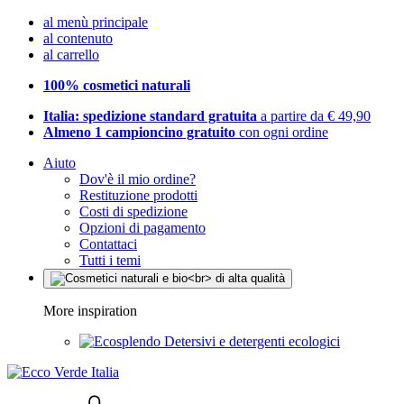
al menù principale
al contenuto
al carrello
100% cosmetici naturali
Italia: spedizione standard gratuita
a partire da € 49,90
Almeno 1 campioncino gratuito
con ogni ordine
Aiuto
Dov'è il mio ordine?
Restituzione prodotti
Costi di spedizione
Opzioni di pagamento
Contattaci
Tutti i temi
More inspiration
Detersivi e detergenti ecologici