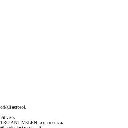
ori/gli aerosol.
/il viso.
ENTRO ANTIVELENI o un medico.
ti pericolosi o speciali.