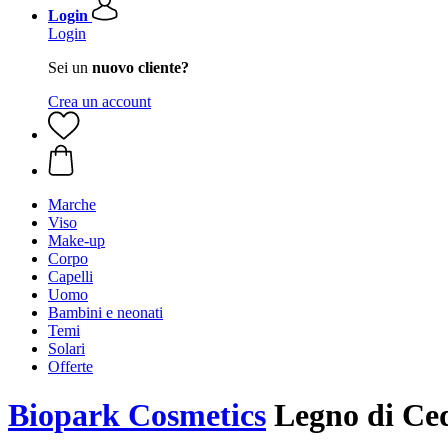
Login
Login
Sei un
nuovo cliente?
Crea un account
Marche
Viso
Make-up
Corpo
Capelli
Uomo
Bambini e neonati
Temi
Solari
Offerte
Biopark Cosmetics
Legno di Ced