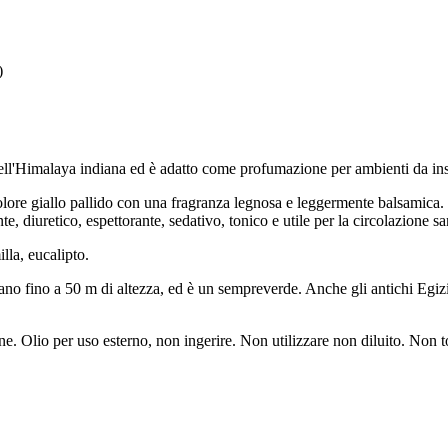
)
ll'Himalaya indiana ed è adatto come profumazione per ambienti da inseri
n colore giallo pallido con una fragranza legnosa e leggermente balsamic
te, diuretico, espettorante, sedativo, tonico e utile per la circolazione s
lla, eucalipto.
o fino a 50 m di altezza, ed è un sempreverde. Anche gli antichi Egizi
ne. Olio per uso esterno, non ingerire. Non utilizzare non diluito. Non 