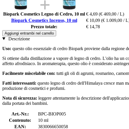
Biopark Cosmetics Legno di Cedro, 10 ml
€ 4,69
(€ 469,00 / L)
Biopark Cosmetics Incenso, 10 ml
€ 10,09
(€ 1.009,00 / L
Prezzo totale:
€ 14,78
Aggiungi entrambi nel carrello
Descrizione
Uso:
questo olio essenziale di cedro Biopark proviene dalla regione de
Si ottiene dalla distillazione a vapore di legno di cedro. L'olio ha u
affetto afrodisiaco. In aromaterapia, questo olio è considerato astringen
Facilmente miscelabile con:
tutti gli oli di agrumi, rosmarino, camomi
Fatti interessanti:
questo legno di cedro dell'Himalaya cresce man man
produzione di cosmetici e profumi.
Nota di sicurezza:
leggere attentamente la descrizione dell'applicazio
dalla portata dei bambini.
Art.-Nr.:
BPC-BIOP005
Contenuto:
10 ml
EAN:
3830066650058