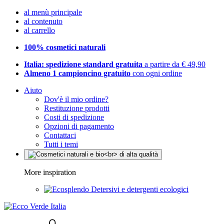
al menù principale
al contenuto
al carrello
100% cosmetici naturali
Italia: spedizione standard gratuita
a partire da € 49,90
Almeno 1 campioncino gratuito
con ogni ordine
Aiuto
Dov'è il mio ordine?
Restituzione prodotti
Costi di spedizione
Opzioni di pagamento
Contattaci
Tutti i temi
More inspiration
Detersivi e detergenti ecologici