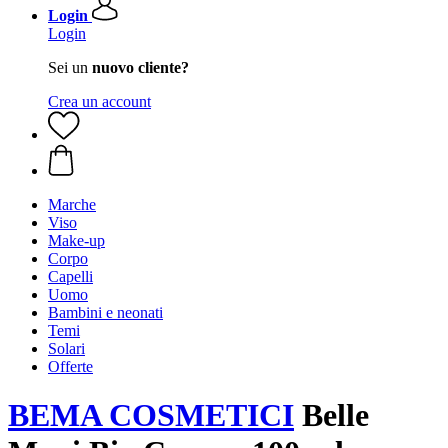
Login
Login
Sei un
nuovo cliente?
Crea un account
Marche
Viso
Make-up
Corpo
Capelli
Uomo
Bambini e neonati
Temi
Solari
Offerte
BEMA COSMETICI
Belle