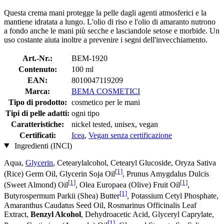
Questa crema mani protegge la pelle dagli agenti atmosferici e la
mantiene idratata a lungo. L'olio di riso e l'olio di amaranto nutrono
a fondo anche le mani più secche e lasciandole setose e morbide. Un
uso costante aiuta inoltre a prevenire i segni dell'invecchiamento.
Art.-Nr.:
BEM-1920
Contenuto:
100 ml
EAN:
8010047119209
Marca:
BEMA COSMETICI
Tipo di prodotto:
cosmetico per le mani
Tipi di pelle adatti:
ogni tipo
Caratteristiche:
nickel tested, unisex, vegan
Certificati:
Icea
,
Vegan senza certificazione
Ingredienti (INCI)
Aqua,
Glycerin
, Cetearylalcohol, Cetearyl Glucoside, Oryza Sativa
[1]
(Rice) Germ Oil, Glycerin Soja Oil
, Prunus Amygdalus Dulcis
[1]
[1]
(Sweet Almond) Oil
, Olea Europaea (Olive) Fruit Oil
,
[1]
Butyrospermum Parkii (Shea) Butter
, Potassium Cetyl Phosphate,
Amaranthus Caudatus Seed Oil, Rosmarinus Officinalis Leaf
Extract,
Benzyl Alcohol
, Dehydroacetic Acid, Glyceryl Caprylate,
[1]