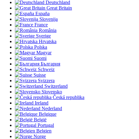
Deutschland
Great Britain
España
Slovenija
France
România
Sverige
Hrvatska
Polska
Magyar
Suomi
България
Schweiz
Suisse
Svizzera
Switzerland
Slovensko
Česká republika
Ireland
Nederland
Belgique
België
Portugal
Belgien
Norge