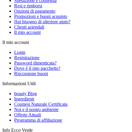
Spedizione e consegna
Resi e rimborsi
Opzioni di pagamento
Promozioni e buoni acquisto
Hai bisogno di ulteriore aiuto?
Clienti aziendali
Il mio account
Il mio account
Login
Registrazione
Password dimenticata?
Dove è il mio pacchetto?
Riscossione buoni
Informazioni Utili
beauty Blog
Ingredienti
Cosmesi Naturale Certificata
Noi e il nostro ambiente
Offerte Attuali
Programma di affiliazione
Info Ecco Verde