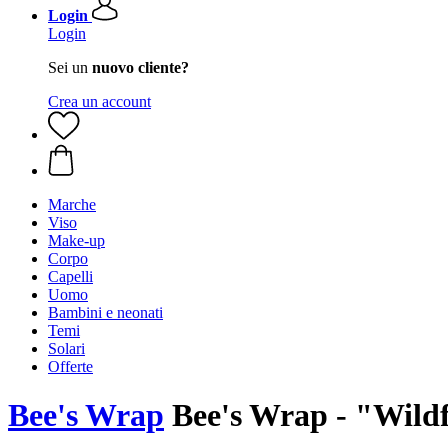
Login
Login
Sei un
nuovo cliente?
Crea un account
Marche
Viso
Make-up
Corpo
Capelli
Uomo
Bambini e neonati
Temi
Solari
Offerte
Bee's Wrap
Bee's Wrap - "Wild