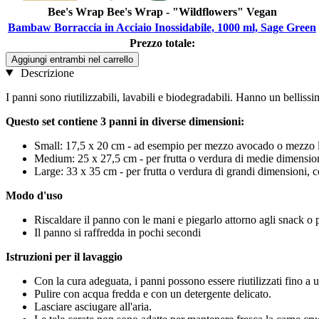
Bee's Wrap Bee's Wrap - "Wildflowers" Vegan
Bambaw Borraccia in Acciaio Inossidabile, 1000 ml, Sage Green
Prezzo totale:
Aggiungi entrambi nel carrello
Descrizione
I panni sono riutilizzabili, lavabili e biodegradabili. Hanno un bellissi
Questo set contiene 3 panni in diverse dimensioni:
Small: 17,5 x 20 cm - ad esempio per mezzo avocado o mezzo
Medium: 25 x 27,5 cm - per frutta o verdura di medie dimensio
Large: 33 x 35 cm - per frutta o verdura di grandi dimensioni,
Modo d'uso
Riscaldare il panno con le mani e piegarlo attorno agli snack o po
Il panno si raffredda in pochi secondi
Istruzioni per il lavaggio
Con la cura adeguata, i panni possono essere riutilizzati fino a 
Pulire con acqua fredda e con un detergente delicato.
Lasciare asciugare all'aria.