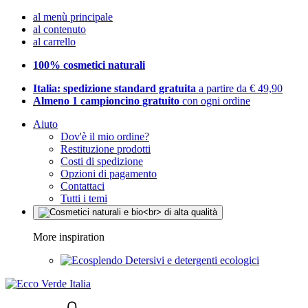
al menù principale
al contenuto
al carrello
100% cosmetici naturali
Italia: spedizione standard gratuita
a partire da € 49,90
Almeno 1 campioncino gratuito
con ogni ordine
Aiuto
Dov'è il mio ordine?
Restituzione prodotti
Costi di spedizione
Opzioni di pagamento
Contattaci
Tutti i temi
More inspiration
Detersivi e detergenti ecologici