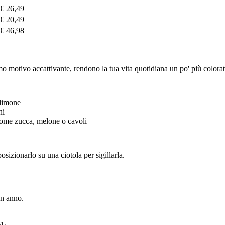
€ 26,49
€ 20,49
€ 46,98
mo motivo accattivante, rendono la tua vita quotidiana un po' più colorata
 limone
ni
 come zucca, melone o cavoli
sizionarlo su una ciotola per sigillarla.
un anno.