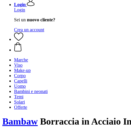
Login
Login
Sei un
nuovo cliente?
Crea un account
Marche
Viso
Make-up
Corpo
Capelli
Uomo
Bambini e neonati
Temi
Solari
Offerte
Bambaw
Borraccia in Acciaio In