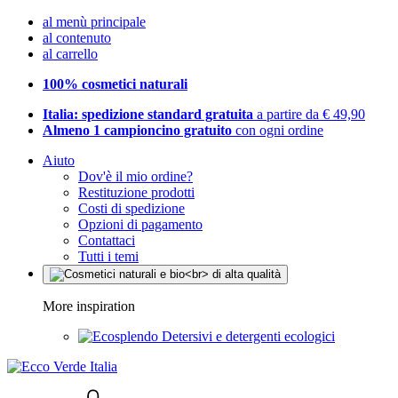
al menù principale
al contenuto
al carrello
100% cosmetici naturali
Italia: spedizione standard gratuita
a partire da € 49,90
Almeno 1 campioncino gratuito
con ogni ordine
Aiuto
Dov'è il mio ordine?
Restituzione prodotti
Costi di spedizione
Opzioni di pagamento
Contattaci
Tutti i temi
More inspiration
Detersivi e detergenti ecologici