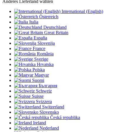
Anderes Lieferland wählen
International (English)
Österreich
Italia
Deutschland
Great Britain
España
Slovenija
France
România
Sverige
Hrvatska
Polska
Magyar
Suomi
България
Schweiz
Suisse
Svizzera
Switzerland
Slovensko
Česká republika
Ireland
Nederland