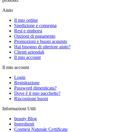
prodotto.
Aiuto
Il mio ordine
Spedizione e consegna
Resi e rimborsi
Opzioni di pagamento
Promozioni e buoni acquisto
Hai bisogno di ulteriore aiuto?
Clienti aziendali
Il mio account
Il mio account
Login
Registrazione
Password dimenticata?
Dove è il mio pacchetto?
Riscossione buoni
Informazioni Utili
beauty Blog
Ingredienti
Cosmesi Naturale Certificata