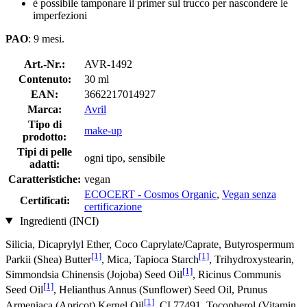
è possibile tamponare il primer sul trucco per nascondere le
imperfezioni
PAO
: 9 mesi.
Art.-Nr.:
AVR-1492
Contenuto:
30 ml
EAN:
3662217014927
Marca:
Avril
Tipo di
make-up
prodotto:
Tipi di pelle
ogni tipo, sensibile
adatti:
Caratteristiche:
vegan
ECOCERT - Cosmos Organic
,
Vegan senza
Certificati:
certificazione
Ingredienti (INCI)
Silicia, Dicaprylyl Ether, Coco Caprylate/Caprate, Butyrospermum
[1]
[1]
Parkii (Shea) Butter
, Mica, Tapioca Starch
, Trihydroxystearin,
[1]
Simmondsia Chinensis (Jojoba) Seed Oil
, Ricinus Communis
[1]
Seed Oil
, Helianthus Annus (Sunflower) Seed Oil, Prunus
[1]
Armeniaca (Apricot) Kernel Oil
, CI 77491, Tocopherol (Vitamin