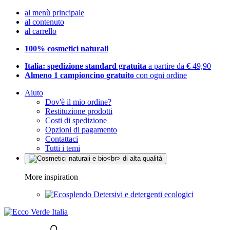
al menù principale
al contenuto
al carrello
100% cosmetici naturali
Italia: spedizione standard gratuita
a partire da € 49,90
Almeno 1 campioncino gratuito
con ogni ordine
Aiuto
Dov'è il mio ordine?
Restituzione prodotti
Costi di spedizione
Opzioni di pagamento
Contattaci
Tutti i temi
More inspiration
Detersivi e detergenti ecologici