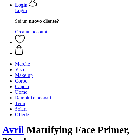
Login
Login
Sei un
nuovo cliente?
Crea un account
Marche
Viso
Make-up
Corpo
Capelli
Uomo
Bambini e neonati
Temi
Solari
Offerte
Avril
Mattifying Face Primer,