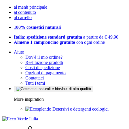
al menù principale
al contenuto
al carrello
100% cosmetici naturali
Italia: spedizione standard gratuita
a partire da € 49,90
Almeno 1 campioncino gratuito
con ogni ordine
Aiuto
Dov'è il mio ordine?
Restituzione prodotti
Costi di spedizione
Opzioni di pagamento
Contattaci
Tutti i temi
More inspiration
Detersivi e detergenti ecologici