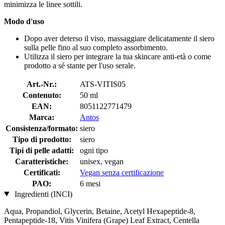
minimizza le linee sottili.
Modo d'uso
Dopo aver deterso il viso, massaggiare delicatamente il siero
sulla pelle fino al suo completo assorbimento.
Utilizza il siero per integrare la tua skincare anti-età o come
prodotto a sé stante per l'uso serale.
Art.-Nr.:
ATS-VITIS05
Contenuto:
50 ml
EAN:
8051122771479
Marca:
Antos
Consistenza/formato:
siero
Tipo di prodotto:
siero
Tipi di pelle adatti:
ogni tipo
Caratteristiche:
unisex, vegan
Certificati:
Vegan senza certificazione
PAO:
6 mesi
Ingredienti (INCI)
Aqua, Propandiol, Glycerin, Betaine, Acetyl Hexapeptide-8,
Pentapeptide-18, Vitis Vinifera (Grape) Leaf Extract, Centella