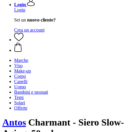
Login
Login
Sei un
nuovo cliente?
Crea un account
Marche
Viso
Make-up
Corpo
Capelli
Uomo
Bambini e neonati
Temi
Solari
Offerte
Antos
Charmant - Siero Slow-