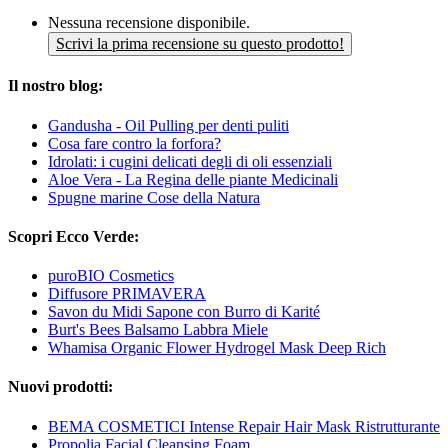
Nessuna recensione disponibile.
Scrivi la prima recensione su questo prodotto!
Il nostro blog:
Gandusha - Oil Pulling per denti puliti
Cosa fare contro la forfora?
Idrolati: i cugini delicati degli di oli essenziali
Aloe Vera - La Regina delle piante Medicinali
Spugne marine Cose della Natura
Scopri Ecco Verde:
puroBIO Cosmetics
Diffusore PRIMAVERA
Savon du Midi Sapone con Burro di Karité
Burt's Bees Balsamo Labbra Miele
Whamisa Organic Flower Hydrogel Mask Deep Rich
Nuovi prodotti:
BEMA COSMETICI Intense Repair Hair Mask Ristrutturante
Propolia Facial Cleansing Foam