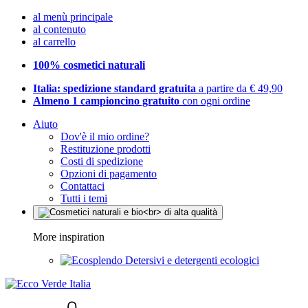
al menù principale
al contenuto
al carrello
100% cosmetici naturali
Italia: spedizione standard gratuita
a partire da € 49,90
Almeno 1 campioncino gratuito
con ogni ordine
Aiuto
Dov'è il mio ordine?
Restituzione prodotti
Costi di spedizione
Opzioni di pagamento
Contattaci
Tutti i temi
More inspiration
Detersivi e detergenti ecologici