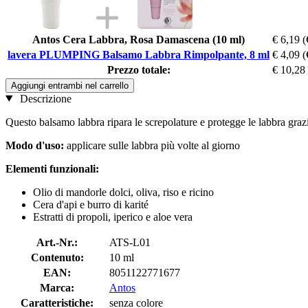
Antos Cera Labbra, Rosa Damascena (10 ml)
€ 6,19
(
lavera PLUMPING Balsamo Labbra Rimpolpante, 8 ml
€ 4,09
(
Prezzo totale:
€ 10,28
Aggiungi entrambi nel carrello
Descrizione
Questo balsamo labbra ripara le screpolature e protegge le labbra grazie
Modo d'uso:
applicare sulle labbra più volte al giorno
Elementi funzionali:
Olio di mandorle dolci, oliva, riso e ricino
Cera d'api e burro di karité
Estratti di propoli, iperico e aloe vera
Art.-Nr.:
ATS-L01
Contenuto:
10 ml
EAN:
8051122771677
Marca:
Antos
Caratteristiche:
senza colore