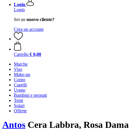
Login
Login
Sei un
nuovo cliente?
Crea un account
Carrello
€ 0,00
Marche
Viso
Make-up
Corpo
Capelli
Uomo
Bambini e neonati
Temi
Solari
Offerte
Antos
Cera Labbra, Rosa Damas