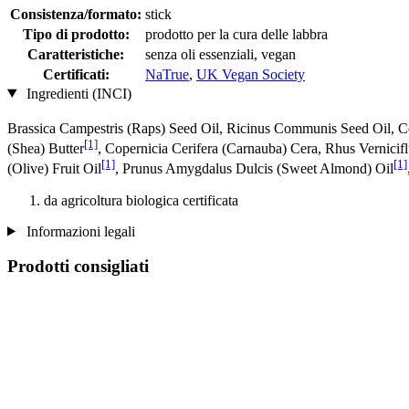
Consistenza/formato:
stick
Tipo di prodotto:
prodotto per la cura delle labbra
Caratteristiche:
senza oli essenziali, vegan
Certificati:
NaTrue
,
UK Vegan Society
Ingredienti (INCI)
Brassica Campestris (Raps) Seed Oil, Ricinus Communis Seed Oil, C
[1]
(Shea) Butter
, Copernicia Cerifera (Carnauba) Cera, Rhus Vernicif
[1]
[1]
(Olive) Fruit Oil
, Prunus Amygdalus Dulcis (Sweet Almond) Oil
da agricoltura biologica certificata
Informazioni legali
Prodotti consigliati