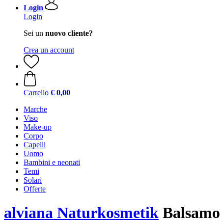
Login
Login
Sei un
nuovo cliente?
Crea un account
Carrello
€ 0,00
Marche
Viso
Make-up
Corpo
Capelli
Uomo
Bambini e neonati
Temi
Solari
Offerte
alviana Naturkosmetik
Balsamo 