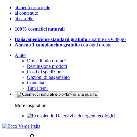
al menù principale
al contenuto
al carrello
100% cosmetici naturali
Italia: spedizione standard gratuita
a partire da € 49,90
Almeno 1 campioncino gratuito
con ogni ordine
Aiuto
Dov'è il mio ordine?
Restituzione prodotti
Costi di spedizione
Opzioni di pagamento
Contattaci
Tutti i temi
More inspiration
Detersivi e detergenti ecologici