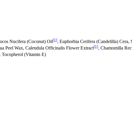
[1]
ocos Nucifera (Coconut) Oil
, Euphorbia Cerifera (Candelilla) Cera,
[1]
lua Peel Wax, Calendula Officinalis Flower Extract
, Chamomilla Recu
, Tocopherol (Vitamin E)