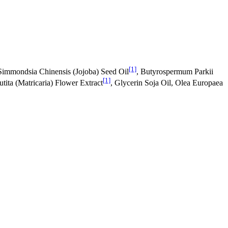
[1]
 Simmondsia Chinensis (Jojoba) Seed Oil
, Butyrospermum Parkii
[1]
tita (Matricaria) Flower Extract
, Glycerin Soja Oil, Olea Europaea