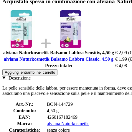
Acquistato spesso in combinazione con alviana Natur
alviana Naturkosmetik Balsamo Labbra Sensitiv, 4,50 g
€ 2,09
(€
alviana Naturkosmetik Balsamo Labbra Classic, 4,50 g
€ 1,99
(€
Prezzo totale:
€ 4,08
Aggiungi entrambi nel carrello
Descrizione
La pelle sensibile delle labbra, per essere mantenuta in forma, deve ess
assicurano una piacevole sensazione sulla pelle e il mantenimento dell'
Art.-Nr.:
BON-144729
Contenuto:
4,50 g
EAN:
4260167182469
Marca:
alviana Naturkosmetik
Caratteristiche:
senza colore