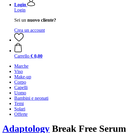
Login
Login
Sei un
nuovo cliente?
Crea un account
Carrello
€ 0,00
Marche
Viso
Make-up
Corpo
Capelli
Uomo
Bambini e neonati
Temi
Solari
Offerte
Adaptology
Break Free Serum