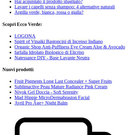
Hai acquistato il prodotto sbagliato?
Lavare i capelli senza shampoo: 4 alternative naturali
Argilla verde, bianca, rossa o gialla?
Scopri Ecco Verde:
LOGONA
Spirit of Vinaiki Bastoncini di Incenso Indiano
Organic Shop Anti-Puffiness Eye Cream Aloe & Avocado
farfalla Idrolato Biologico di Elicriso
Natessance DIY - Base Lavante Neutra
Nuovi prodotti:
Fruit Pigments Long Last Concealer + Super Fruits
Sublimactive Peau Mature Radiance Pink Cream
Niyok Gel Doccia - Soft Serenity
Mad Hippie MicroDermabrasion Facial
Avril Pro Âge+ Night Balm