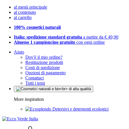
al menù principale
al contenuto
al carrello
100% cosmetici naturali
Italia: spedizione standard gratuita
a partire da € 49,90
Almeno 1 campioncino gratuito
con ogni ordine
Aiuto
Dov'è il mio ordine?
Restituzione prodotti
Costi di spedizione
Opzioni di pagamento
Contattaci
Tutti i temi
More inspiration
Detersivi e detergenti ecologici