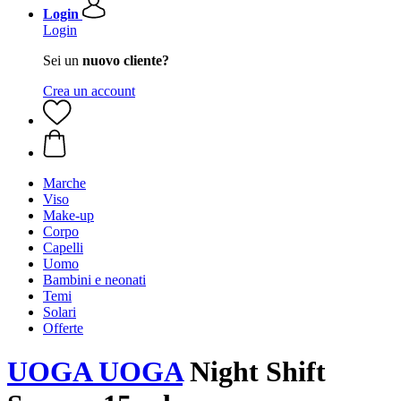
Login
Login
Sei un
nuovo cliente?
Crea un account
Marche
Viso
Make-up
Corpo
Capelli
Uomo
Bambini e neonati
Temi
Solari
Offerte
UOGA UOGA
Night Shift