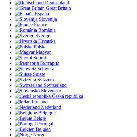
Deutschland
Great Britain
España
Slovenija
France
România
Sverige
Hrvatska
Polska
Magyar
Suomi
България
Schweiz
Suisse
Svizzera
Switzerland
Slovensko
Česká republika
Ireland
Nederland
Belgique
België
Portugal
Belgien
Norge