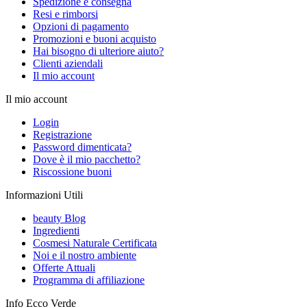
Spedizione e consegna
Resi e rimborsi
Opzioni di pagamento
Promozioni e buoni acquisto
Hai bisogno di ulteriore aiuto?
Clienti aziendali
Il mio account
Il mio account
Login
Registrazione
Password dimenticata?
Dove è il mio pacchetto?
Riscossione buoni
Informazioni Utili
beauty Blog
Ingredienti
Cosmesi Naturale Certificata
Noi e il nostro ambiente
Offerte Attuali
Programma di affiliazione
Info Ecco Verde