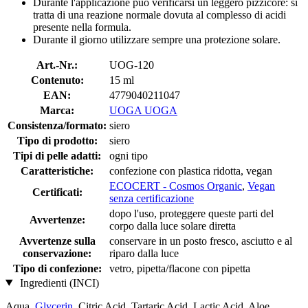
Durante l'applicazione può verificarsi un leggero pizzicore: si
tratta di una reazione normale dovuta al complesso di acidi
presente nella formula.
Durante il giorno utilizzare sempre una protezione solare.
Art.-Nr.:
UOG-120
Contenuto:
15 ml
EAN:
4779040211047
Marca:
UOGA UOGA
Consistenza/formato:
siero
Tipo di prodotto:
siero
Tipi di pelle adatti:
ogni tipo
Caratteristiche:
confezione con plastica ridotta, vegan
ECOCERT - Cosmos Organic
,
Vegan
Certificati:
senza certificazione
dopo l'uso, proteggere queste parti del
Avvertenze:
corpo dalla luce solare diretta
Avvertenze sulla
conservare in un posto fresco, asciutto e al
conservazione:
riparo dalla luce
Tipo di confezione:
vetro, pipetta/flacone con pipetta
Ingredienti (INCI)
Aqua,
Glycerin
, Citric Acid, Tartaric Acid, Lactic Acid, Aloe