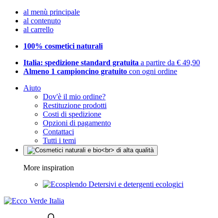
al menù principale
al contenuto
al carrello
100% cosmetici naturali
Italia: spedizione standard gratuita
a partire da € 49,90
Almeno 1 campioncino gratuito
con ogni ordine
Aiuto
Dov'è il mio ordine?
Restituzione prodotti
Costi di spedizione
Opzioni di pagamento
Contattaci
Tutti i temi
More inspiration
Detersivi e detergenti ecologici