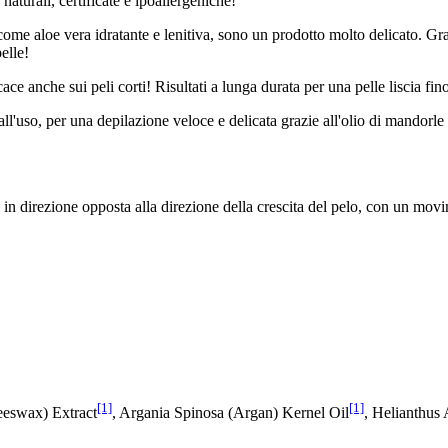
naturali, certificate e ipoallergeniche!
 come aloe vera idratante e lenitiva, sono un prodotto molto delicato. Gra
pelle!
ace anche sui peli corti! Risultati a lunga durata per una pelle liscia fin
ll'uso, per una depilazione veloce e delicata grazie all'olio di mandorle d
pare in direzione opposta alla direzione della crescita del pelo, con un mo
[1]
[1]
eeswax) Extract
, Argania Spinosa (Argan) Kernel Oil
, Helianthus