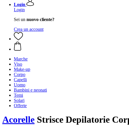
Login
Login
Sei un
nuovo cliente?
Crea un account
Marche
Viso
Make-up
Corpo
Capelli
Uomo
Bambini e neonati
Temi
Solari
Offerte
Acorelle
Strisce Depilatorie Cor