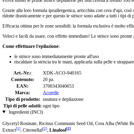
Prova subito le prime strisce depilatorie per una ceretta a freddo 100% 
Grazie alla loro formula ipoallergenica, arricchita con cera d'api, così
ridotte drasticamente e per questo le strisce sono adatte a tutti i tipi di 
Efficacia ottima per le zone sensibili: la formula esclusiva è molto effic
Veloci e facili da usare, con effetto immediato! Le strisce sono pronte a
Come effettuare l'epilazione
:
le strisce sono immediatamente pronte all'uso
riscaldare la striscia tra le mani, applicarla sulla pelle e strap
Art.-Nr.:
XDK-ACO-940165
Contenuto:
20 pz.
EAN:
3700343040653
Marca:
Acorelle
Tipo di prodotto:
rasatura e depilazione
Tipi di pelle adatti:
ogni tipo
Ingredienti (INCI)
Glyceryl Rosinate, Ricinus Communis Seed Oil, Cera Alba (White B
[1]
[2]
[2]
Extract
, Citronellal
,
Linalool