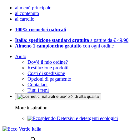
al menù principale
al contenuto
al carrello
100% cosmetici naturali
Italia: spedizione standard gratuita
a partire da € 49,90
Almeno 1 campioncino gratuito
con ogni ordine
Aiuto
Dov'è il mio ordine?
Restituzione prodotti
Costi di spedizione
Opzioni di pagamento
Contattaci
Tutti i temi
More inspiration
Detersivi e detergenti ecologici