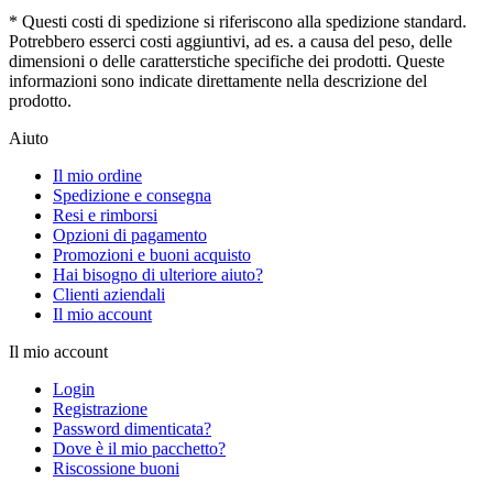
* Questi costi di spedizione si riferiscono alla spedizione standard.
Potrebbero esserci costi aggiuntivi, ad es. a causa del peso, delle
dimensioni o delle caratterstiche specifiche dei prodotti. Queste
informazioni sono indicate direttamente nella descrizione del
prodotto.
Aiuto
Il mio ordine
Spedizione e consegna
Resi e rimborsi
Opzioni di pagamento
Promozioni e buoni acquisto
Hai bisogno di ulteriore aiuto?
Clienti aziendali
Il mio account
Il mio account
Login
Registrazione
Password dimenticata?
Dove è il mio pacchetto?
Riscossione buoni