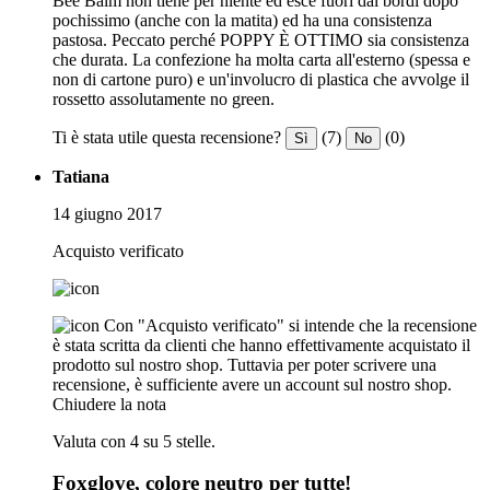
Bee Balm non tiene per niente ed esce fuori dai bordi dopo
pochissimo (anche con la matita) ed ha una consistenza
pastosa. Peccato perché POPPY È OTTIMO sia consistenza
che durata. La confezione ha molta carta all'esterno (spessa e
non di cartone puro) e un'involucro di plastica che avvolge il
rossetto assolutamente no green.
Ti è stata utile questa recensione?
(7)
(0)
Sì
No
Tatiana
14 giugno 2017
Acquisto verificato
Con "Acquisto verificato" si intende che la recensione
è stata scritta da clienti che hanno effettivamente acquistato il
prodotto sul nostro shop. Tuttavia per poter scrivere una
recensione, è sufficiente avere un account sul nostro shop.
Chiudere la nota
Valuta con 4 su 5 stelle.
Foxglove, colore neutro per tutte!