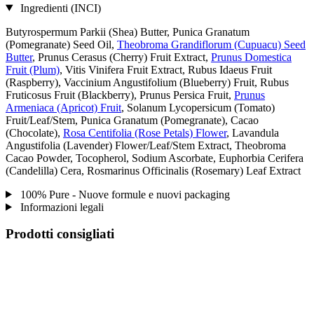
Ingredienti (INCI)
Butyrospermum Parkii (Shea) Butter, Punica Granatum
(Pomegranate) Seed Oil,
Theobroma Grandiflorum (Cupuacu) Seed
Butter
, Prunus Cerasus (Cherry) Fruit Extract,
Prunus Domestica
Fruit (Plum)
, Vitis Vinifera Fruit Extract, Rubus Idaeus Fruit
(Raspberry), Vaccinium Angustifolium (Blueberry) Fruit, Rubus
Fruticosus Fruit (Blackberry), Prunus Persica Fruit,
Prunus
Armeniaca (Apricot) Fruit
, Solanum Lycopersicum (Tomato)
Fruit/Leaf/Stem, Punica Granatum (Pomegranate), Cacao
(Chocolate),
Rosa Centifolia (Rose Petals) Flower
, Lavandula
Angustifolia (Lavender) Flower/Leaf/Stem Extract, Theobroma
Cacao Powder, Tocopherol, Sodium Ascorbate, Euphorbia Cerifera
(Candelilla) Cera, Rosmarinus Officinalis (Rosemary) Leaf Extract
100% Pure - Nuove formule e nuovi packaging
Informazioni legali
Prodotti consigliati