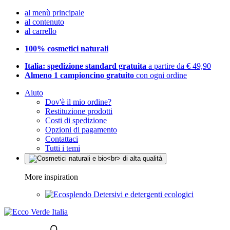
al menù principale
al contenuto
al carrello
100% cosmetici naturali
Italia: spedizione standard gratuita
a partire da € 49,90
Almeno 1 campioncino gratuito
con ogni ordine
Aiuto
Dov'è il mio ordine?
Restituzione prodotti
Costi di spedizione
Opzioni di pagamento
Contattaci
Tutti i temi
More inspiration
Detersivi e detergenti ecologici