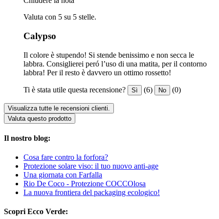
Chiudere la nota
Valuta con 5 su 5 stelle.
Calypso
Il colore è stupendo! Si stende benissimo e non secca le
labbra. Consiglierei peró l’uso di una matita, per il contorno
labbra! Per il resto è davvero un ottimo rossetto!
Ti è stata utile questa recensione?
(6)
(0)
Sì
No
Visualizza tutte le recensioni clienti.
Valuta questo prodotto
Il nostro blog:
Cosa fare contro la forfora?
Protezione solare viso: il tuo nuovo anti-age
Una giornata con Farfalla
Rio De Coco - Protezione COCCOlosa
La nuova frontiera del packaging ecologico!
Scopri Ecco Verde: