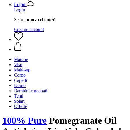
Login
Login
Sei un
nuovo cliente?
Crea un account
Marche
Viso
Make-up
Corpo
Capelli
Uomo
Bambini e neonati
Temi
Solari
Offerte
100% Pure
Pomegranate Oil