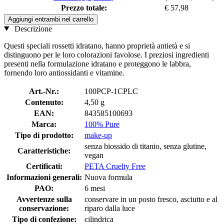
Prezzo totale:
€ 57,98
Aggiungi entrambi nel carrello
Descrizione
Questi speciali rossetti idratano, hanno proprietà antietà e si
distinguono per le loro colorazioni favolose. I preziosi ingredienti
presenti nella formulazione idratano e proteggono le labbra,
fornendo loro antiossidanti e vitamine.
Art.-Nr.:
100PCP-1CPLC
Contenuto:
4,50 g
EAN:
843585100693
Marca:
100% Pure
Tipo di prodotto:
make-up
senza biossido di titanio, senza glutine,
Caratteristiche:
vegan
Certificati:
PETA Cruelty Free
Informazioni generali:
Nuova formula
PAO:
6 mesi
Avvertenze sulla
conservare in un posto fresco, asciutto e al
conservazione:
riparo dalla luce
Tipo di confezione:
cilindrica