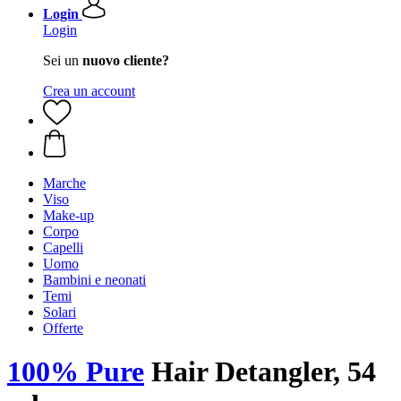
Login
Login
Sei un
nuovo cliente?
Crea un account
Marche
Viso
Make-up
Corpo
Capelli
Uomo
Bambini e neonati
Temi
Solari
Offerte
100% Pure
Hair Detangler, 54