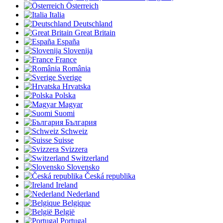
Österreich
Italia
Deutschland
Great Britain
España
Slovenija
France
România
Sverige
Hrvatska
Polska
Magyar
Suomi
България
Schweiz
Suisse
Svizzera
Switzerland
Slovensko
Česká republika
Ireland
Nederland
Belgique
België
Portugal