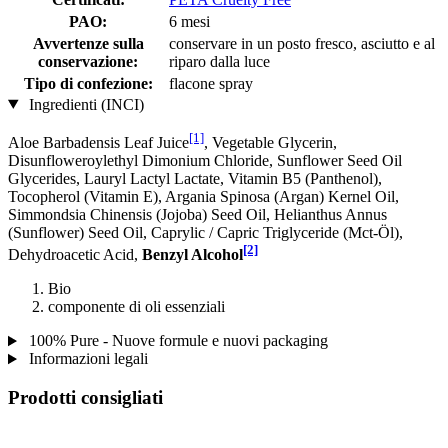
PAO:
6 mesi
Avvertenze sulla
conservare in un posto fresco, asciutto e al
conservazione:
riparo dalla luce
Tipo di confezione:
flacone spray
Ingredienti (INCI)
[1]
Aloe Barbadensis Leaf Juice
, Vegetable Glycerin,
Disunfloweroylethyl Dimonium Chloride, Sunflower Seed Oil
Glycerides, Lauryl Lactyl Lactate, Vitamin B5 (Panthenol),
Tocopherol (Vitamin E), Argania Spinosa (Argan) Kernel Oil,
Simmondsia Chinensis (Jojoba) Seed Oil, Helianthus Annus
(Sunflower) Seed Oil, Caprylic / Capric Triglyceride (Mct-Öl),
[2]
Dehydroacetic Acid,
Benzyl Alcohol
Bio
componente di oli essenziali
100% Pure - Nuove formule e nuovi packaging
Informazioni legali
Prodotti consigliati