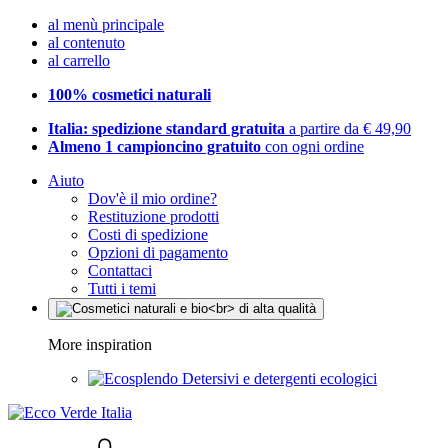
al menù principale
al contenuto
al carrello
100% cosmetici naturali
Italia: spedizione standard gratuita
a partire da € 49,90
Almeno 1 campioncino gratuito
con ogni ordine
Aiuto
Dov'è il mio ordine?
Restituzione prodotti
Costi di spedizione
Opzioni di pagamento
Contattaci
Tutti i temi
More inspiration
Detersivi e detergenti ecologici