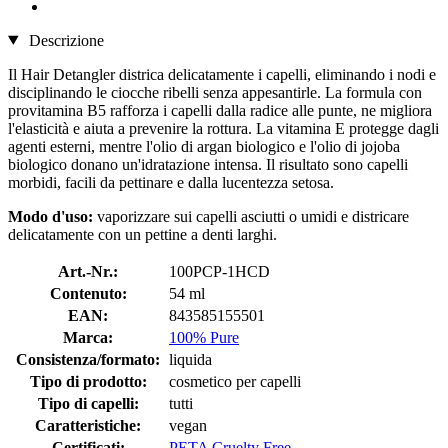
Descrizione
Il Hair Detangler districa delicatamente i capelli, eliminando i nodi e
disciplinando le ciocche ribelli senza appesantirle. La formula con
provitamina B5 rafforza i capelli dalla radice alle punte, ne migliora
l'elasticità e aiuta a prevenire la rottura. La vitamina E protegge dagli
agenti esterni, mentre l'olio di argan biologico e l'olio di jojoba
biologico donano un'idratazione intensa. Il risultato sono capelli
morbidi, facili da pettinare e dalla lucentezza setosa.
Modo d'uso:
vaporizzare sui capelli asciutti o umidi e districare
delicatamente con un pettine a denti larghi.
Art.-Nr.:
100PCP-1HCD
Contenuto:
54 ml
EAN:
843585155501
Marca:
100% Pure
Consistenza/formato:
liquida
Tipo di prodotto:
cosmetico per capelli
Tipo di capelli:
tutti
Caratteristiche:
vegan
Certificati:
PETA Cruelty Free