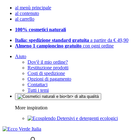
al menù principale
al contenuto
al carrello
100% cosmetici naturali
Italia: spedizione standard gratuita
a partire da € 49,90
Almeno 1 campioncino gratuito
con ogni ordine
Aiuto
Dov'è il mio ordine?
Restituzione prodotti
Costi di spedizione
Opzioni di pagamento
Contattaci
Tutti i temi
More inspiration
Detersivi e detergenti ecologici