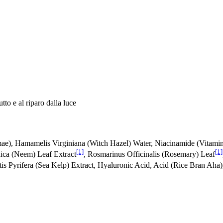
tto e al riparo dalla luce
mae), Hamamelis Virginiana (Witch Hazel) Water, Niacinamide (Vitam
[1]
[1]
ica (Neem) Leaf Extract
, Rosmarinus Officinalis (Rosemary) Leaf
stis Pyrifera (Sea Kelp) Extract, Hyaluronic Acid, Acid (Rice Bran Aha