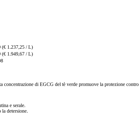
9
(€ 1.237,25 / L)
9
(€ 1.949,67 / L)
98
a concentrazione di EGCG del tè verde promuove la protezione contro le i
tina e serale.
 la detersione.