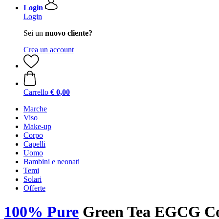
Login
Login
Sei un
nuovo cliente?
Crea un account
Carrello
€ 0,00
Marche
Viso
Make-up
Corpo
Capelli
Uomo
Bambini e neonati
Temi
Solari
Offerte
100% Pure
Green Tea EGCG Con