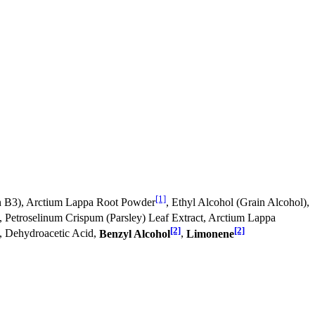
[1]
in B3), Arctium Lappa Root Powder
, Ethyl Alcohol (Grain Alcohol),
, Petroselinum Crispum (Parsley) Leaf Extract, Arctium Lappa
[2]
[2]
), Dehydroacetic Acid,
Benzyl Alcohol
,
Limonene