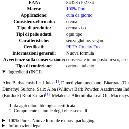
EAN:
843585102734
Marca:
100% Pure
Applicazione:
cura da giorno
Consistenza/formato:
crema
Tipo di prodotto:
crema viso
Tipi di pelle adatti:
ogni tipo
Caratteristiche:
senza glutine, vegan
Certificati:
PETA Cruelty Free
Informazioni generali:
Nuova formula
Avvertenze sulla conservazione:
conservare in un posto fresco, asciu
Tipo di confezione:
cartone, tubetto
Ingredienti (INCI)
[1]
Aloe Barbadensis Leaf Juice
, Dimethylaminoethanol Bitartrate (D
Dimethyl Sulfone, Salix Alba (Willow) Bark Powder, Azadirachta Ind
[1]
(Burdock) Root Extract
, Melaleuca Alternifolia Leaf Oil, Macrocy
da agricoltura biologica certificata
Componente naturale degli oli essenziali
100% Pure - Nuove formule e nuovi packaging
Informazioni legali