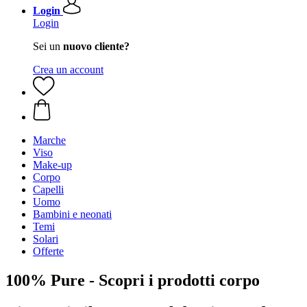
Login
Login
Sei un
nuovo cliente?
Crea un account
Marche
Viso
Make-up
Corpo
Capelli
Uomo
Bambini e neonati
Temi
Solari
Offerte
100% Pure - Scopri i prodotti corpo