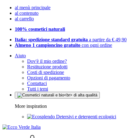
al menù principale
al contenuto
al carrello
100% cosmetici naturali
Italia: spedizione standard gratuita
a partire da € 49,90
Almeno 1 campioncino gratuito
con ogni ordine
Aiuto
Dov'è il mio ordine?
Restituzione prodotti
Costi di spedizione
Opzioni di pagamento
Contattaci
Tutti i temi
More inspiration
Detersivi e detergenti ecologici