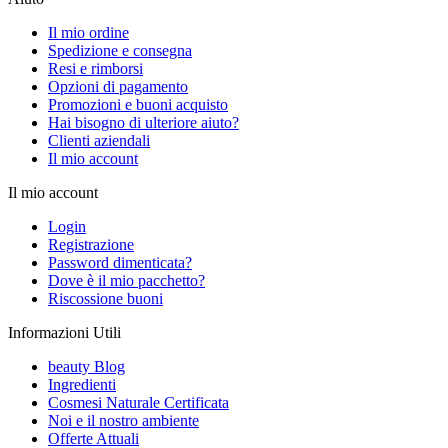
Il mio ordine
Spedizione e consegna
Resi e rimborsi
Opzioni di pagamento
Promozioni e buoni acquisto
Hai bisogno di ulteriore aiuto?
Clienti aziendali
Il mio account
Il mio account
Login
Registrazione
Password dimenticata?
Dove è il mio pacchetto?
Riscossione buoni
Informazioni Utili
beauty Blog
Ingredienti
Cosmesi Naturale Certificata
Noi e il nostro ambiente
Offerte Attuali