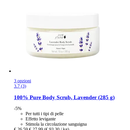
3 opzioni
3.7 (3)
100% Pure
Body Scrub, Lavender (285 g)
-5%
Per tutti i tipi di pelle
Effetto levigante
Stimola la circolazione sanguigna
€ 26,59
€ 27,99
(€ 93,30 / kg)