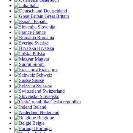
Österreich
Italia
Deutschland
Great Britain
España
Slovenija
France
România
Sverige
Hrvatska
Polska
Magyar
Suomi
България
Schweiz
Suisse
Svizzera
Switzerland
Slovensko
Česká republika
Ireland
Nederland
Belgique
België
Portugal