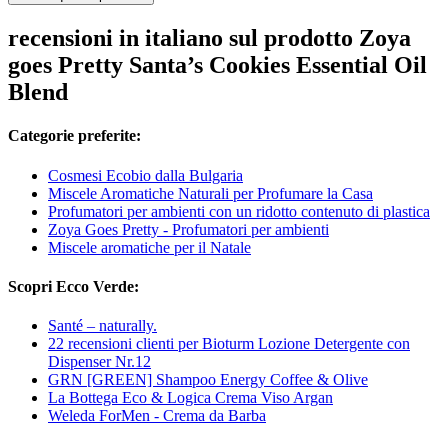
recensioni in italiano sul prodotto Zoya
goes Pretty Santa’s Cookies Essential Oil
Blend
Categorie preferite:
Cosmesi Ecobio dalla Bulgaria
Miscele Aromatiche Naturali per Profumare la Casa
Profumatori per ambienti con un ridotto contenuto di plastica
Zoya Goes Pretty - Profumatori per ambienti
Miscele aromatiche per il Natale
Scopri Ecco Verde:
Santé – naturally.
22 recensioni clienti per Bioturm Lozione Detergente con
Dispenser Nr.12
GRN [GREEN] Shampoo Energy Coffee & Olive
La Bottega Eco & Logica Crema Viso Argan
Weleda ForMen - Crema da Barba