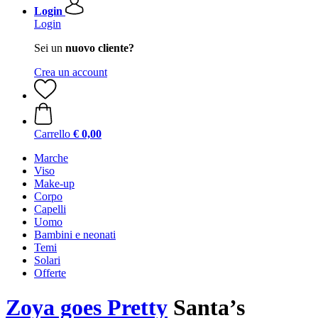
Login
Login
Sei un
nuovo cliente?
Crea un account
Carrello
€ 0,00
Marche
Viso
Make-up
Corpo
Capelli
Uomo
Bambini e neonati
Temi
Solari
Offerte
Zoya goes Pretty
Santa’s