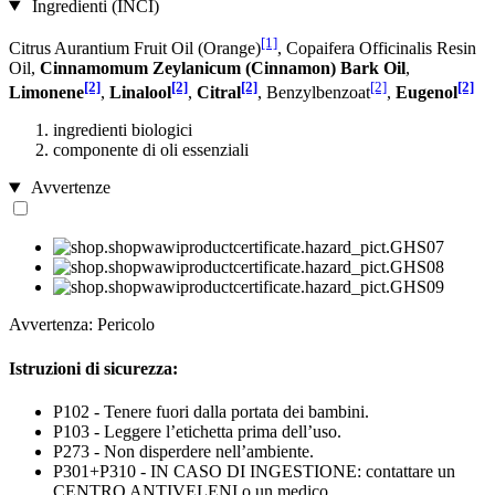
Ingredienti (INCI)
[1]
Citrus Aurantium Fruit Oil (Orange)
, Copaifera Officinalis Resin
Oil,
Cinnamomum Zeylanicum (Cinnamon) Bark Oil
,
[2]
[2]
[2]
[2]
[2]
Limonene
,
Linalool
,
Citral
, Benzylbenzoat
,
Eugenol
ingredienti biologici
componente di oli essenziali
Avvertenze
Avvertenza: Pericolo
Istruzioni di sicurezza:
P102 - Tenere fuori dalla portata dei bambini.
P103 - Leggere l’etichetta prima dell’uso.
P273 - Non disperdere nell’ambiente.
P301+P310 - IN CASO DI INGESTIONE: contattare un
CENTRO ANTIVELENI o un medico.