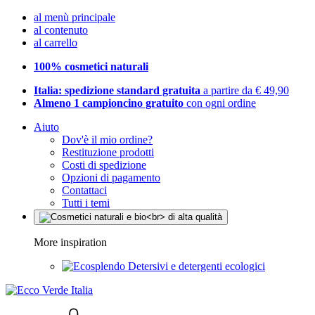
al menù principale
al contenuto
al carrello
100% cosmetici naturali
Italia: spedizione standard gratuita
a partire da € 49,90
Almeno 1 campioncino gratuito
con ogni ordine
Aiuto
Dov'è il mio ordine?
Restituzione prodotti
Costi di spedizione
Opzioni di pagamento
Contattaci
Tutti i temi
More inspiration
Detersivi e detergenti ecologici