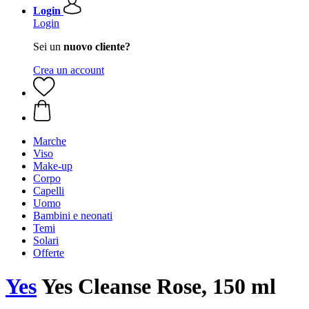
Login
Login
Sei un
nuovo cliente?
Crea un account
Marche
Viso
Make-up
Corpo
Capelli
Uomo
Bambini e neonati
Temi
Solari
Offerte
Yes
Yes Cleanse Rose, 150 ml