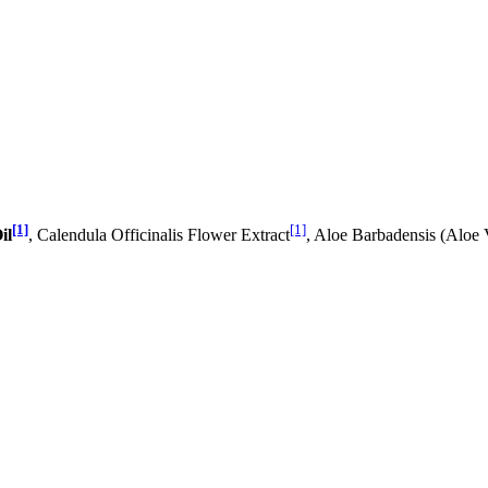
[1]
[1]
il
, Calendula Officinalis Flower Extract
, Aloe Barbadensis (Aloe 