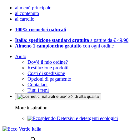
al menù principale
al contenuto
al carrello
100% cosmetici naturali
Italia: spedizione standard gratuita
a partire da € 49,90
Almeno 1 campioncino gratuito
con ogni ordine
Aiuto
Dov'è il mio ordine?
Restituzione prodotti
Costi di spedizione
Opzioni di pagamento
Contattaci
Tutti i temi
More inspiration
Detersivi e detergenti ecologici