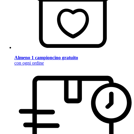
Almeno 1 campioncino gratuito
con ogni ordine