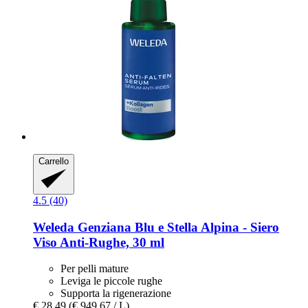
Carrello
4.5 (40)
Weleda
Genziana Blu e Stella Alpina -​ Siero
Viso Anti-​Rughe, 30 ml
Per pelli mature
Leviga le piccole rughe
Supporta la rigenerazione
€ 28,49
(€ 949,67 / L)