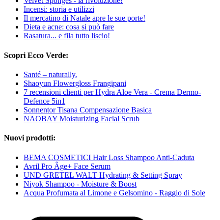
Velvet Sponges - la rivoluzione!
Incensi: storia e utilizzi
Il mercatino di Natale apre le sue porte!
Dieta e acne: cosa si può fare
Rasatura... e fila tutto liscio!
Scopri Ecco Verde:
Santé – naturally.
Shaoyun Flowergloss Frangipani
7 recensioni clienti per Hydra Aloe Vera - Crema Dermo-
Defence 5in1
Sonnentor Tisana Compensazione Basica
NAOBAY Moisturizing Facial Scrub
Nuovi prodotti:
BEMA COSMETICI Hair Loss Shampoo Anti-Caduta
Avril Pro Âge+ Face Serum
UND GRETEL WALT Hydrating & Setting Spray
Niyok Shampoo - Moisture & Boost
Acqua Profumata al Limone e Gelsomino - Raggio di Sole