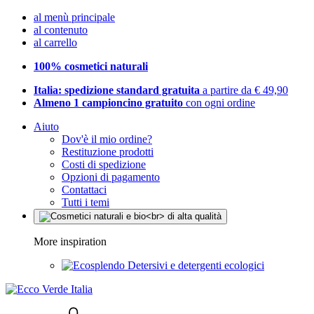
al menù principale
al contenuto
al carrello
100% cosmetici naturali
Italia: spedizione standard gratuita
a partire da € 49,90
Almeno 1 campioncino gratuito
con ogni ordine
Aiuto
Dov'è il mio ordine?
Restituzione prodotti
Costi di spedizione
Opzioni di pagamento
Contattaci
Tutti i temi
More inspiration
Detersivi e detergenti ecologici