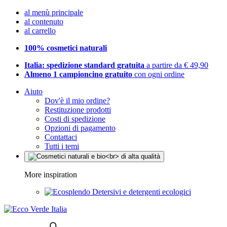
al menù principale
al contenuto
al carrello
100% cosmetici naturali
Italia: spedizione standard gratuita
a partire da € 49,90
Almeno 1 campioncino gratuito
con ogni ordine
Aiuto
Dov'è il mio ordine?
Restituzione prodotti
Costi di spedizione
Opzioni di pagamento
Contattaci
Tutti i temi
More inspiration
Detersivi e detergenti ecologici