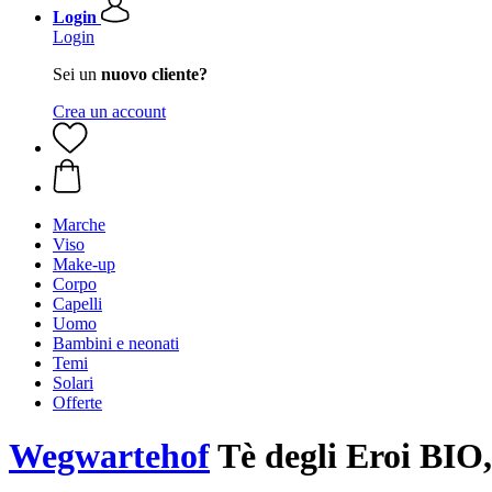
Login
Login
Sei un
nuovo cliente?
Crea un account
Marche
Viso
Make-up
Corpo
Capelli
Uomo
Bambini e neonati
Temi
Solari
Offerte
Wegwartehof
Tè degli Eroi BIO,