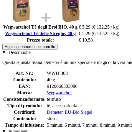
Wegwartehof Tè degli Eroi BIO, 40 g
€ 5,29
(€ 132,25 / kg)
Wegwartehof Tè delle Streghe, 40 g
€ 5,29
(€ 132,25 / kg)
Prezzo totale:
€ 10,58
Aggiungi entrambi nel carrello
Descrizione
Questa squisita tisana Demeter è un mix speciale e magico, la vera misc
Art.-Nr.:
WWH-308
Contenuto:
40 g
EAN:
9120060303086
Marca:
Wegwartehof
Consistenza/formato:
tè sfuso
Tipo di prodotto:
tè, accessorio da tè
Certificati:
Demeter
,
EU-Bio Siegel
Contenuto:
sfuso
Tempo di infusione:
5 minuti, 6 minuti, 7 minuti, 8 minuti, 9 minut
Ingredienti